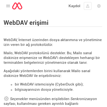
Kaydol
Menüyü aç
Oturum aç
Dil s
WebDAV erişimi
WebDAV, İnternet üzerinden dosya aktarımına ve yönetimine
izin veren bir ağ protokolüdür.
Mailo, WebDAV protokolünü destekler. Bu, Mailo sanal
diskinize erişmenize ve WebDAV'ı destekleyen herhangi bir
terminalden belgelerinizi yönetmenize olanak tanır.
Aşağıdaki yöntemlerden birini kullanarak Mailo sanal
diskinize WebDAV ile erişebilirsiniz:
bir WebDAV istemcisiyle (CyberDuck gibi);
bilgisayarınızın dosya yöneticisiyle.
Seçenekler
menüsünden erişilebilen
Senkronizasyon
sayfası, kullanılması gereken ayrıntılı bağlantı