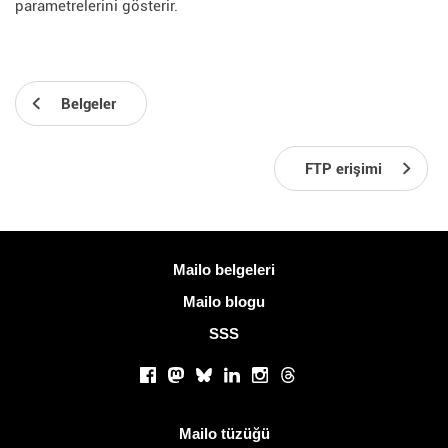
parametrelerini gösterir.
Belgeler
FTP erişimi
Daha fazla bilgi
Mailo belgeleri
Mailo blogu
SSS
Sosyal ağlar
Facebook
Mastodon
Bluesky
LinkedIn
Instagram
Threads
Kullanışlı bağlantılar
Mailo tüzüğü