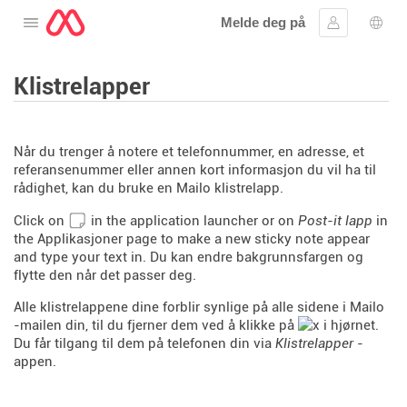
Melde deg på
Åpne menyen
Logg inn
Språ
Klistrelapper
Når du trenger å notere et telefonnummer, en adresse, et
referansenummer eller annen kort informasjon du vil ha til
rådighet, kan du bruke en Mailo klistrelapp.
Click on
in the application launcher or on
Post-it lapp
in
the Applikasjoner page to make a new sticky note appear
and type your text in. Du kan endre bakgrunnsfargen og
flytte den når det passer deg.
Alle klistrelappene dine forblir synlige på alle sidene i Mailo
-mailen din, til du fjerner dem ved å klikke på
i hjørnet.
Du får tilgang til dem på telefonen din via
Klistrelapper
-
appen.