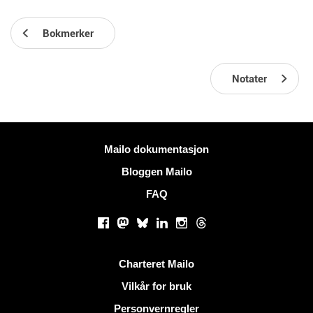
Bokmerker
Notater
Mer informasjon
Mailo dokumentasjon
Bloggen Mailo
FAQ
Sosiale nettverk
Facebook
Mastodon
Bluesky
LinkedIn
Instagram
Threads
Nyttige lenker
Charteret Mailo
Vilkår for bruk
Personvernregler