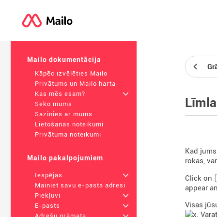
Mailo dokumentācija
Gr
Kāpēc izvēlēties Mailo
Privātums un Mailo harta
Kas mēs esam?
+
Līmla
Seko mums
Sazinies ar mums
Lietošanas noteikumi
Privātuma noteikumi
Kad jums 
Mailo pakalpojumiem
rokas, va
Iespējas
+
Click on
Mainiet savu e-pasta adresi
appear an
Piekļuvi
+
Visas jūs
E-pasts
+
. Vara
Adrešu grāmata
+