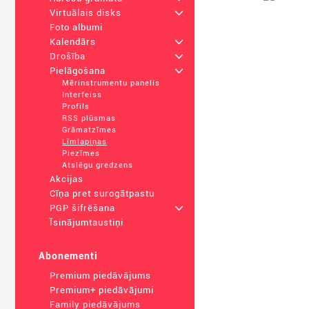
Virtuālais disks
+
Foto albumi
Kalendārs
+
Drošība
+
Pielāgošana
+
Mērinstrumentu panelis
Interfeiss
Profils
RSS plūsmas
Grāmatzīmes
Līmlapiņas
Piezīmes
Atslēgu gredzens
Akcijas
Cīņa pret surogātpastu
PGP šifrēšana
+
Īsinājumtaustiņi
Abonementi
Premium piedāvājums
Premium+ piedāvājumi
Family piedāvājums