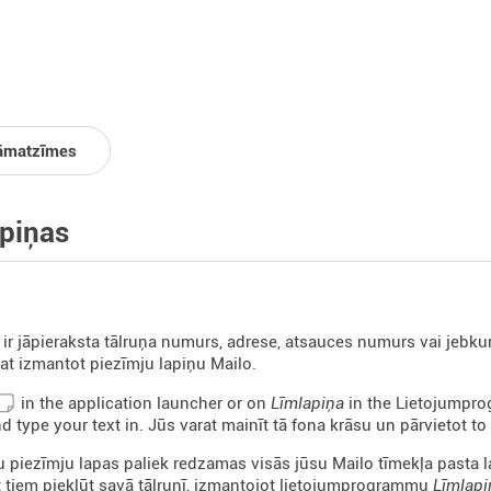
āmatzīmes
piņas
ir jāpieraksta tālruņa numurs, adrese, atsauces numurs vai jebkura 
rat izmantot piezīmju lapiņu Mailo.
in the application launcher or on
Līmlapiņa
in the Lietojumpro
d type your text in. Jūs varat mainīt tā fona krāsu un pārvietot to 
u piezīmju lapas paliek redzamas visās jūsu Mailo tīmekļa pasta la
t tiem piekļūt savā tālrunī, izmantojot lietojumprogrammu
Līmlapi