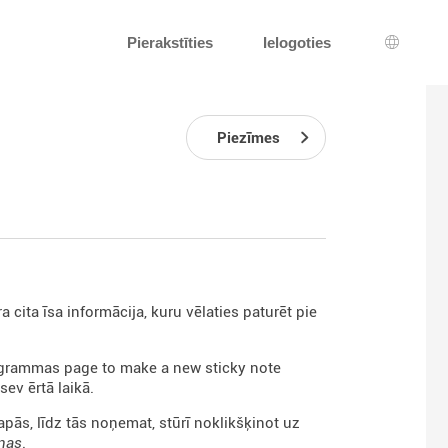
Pierakstīties
Ielogoties
Valodas
Piezīmes
cita īsa informācija, kuru vēlaties paturēt pie
grammas page to make a new sticky note
sev ērtā laikā.
pās, līdz tās noņemat, stūrī noklikšķinot uz
ņas
.