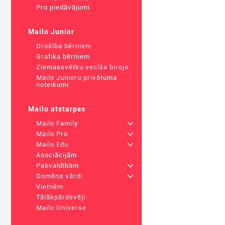
Pro piedāvājumi
Mailo Junior
Drošība bērniem
Grafika bērniem
Ziemassvētku vecīša birojs
Mailo Junioru privātuma
noteikumi
Mailo atstarpes
Mailo Family
+
Mailo Pro
+
Mailo Edu
+
Asociācijām
Pašvaldībām
+
Domēna vārdi
+
Vietnēm
Tālākpārdevēji
Mailo Universe