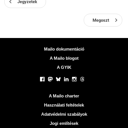
Jegyzetek
Megoszt
Több információ
Mailo dokumentáció
A Mailo blogot
A GYIK
Közösségi hálózatok
Facebook
Mastodon
Bluesky
LinkedIn
Instagram
Threads
Hasznos Linkek
A Mailo charter
Használati feltételek
Adatvédelmi szabályok
Jogi említések