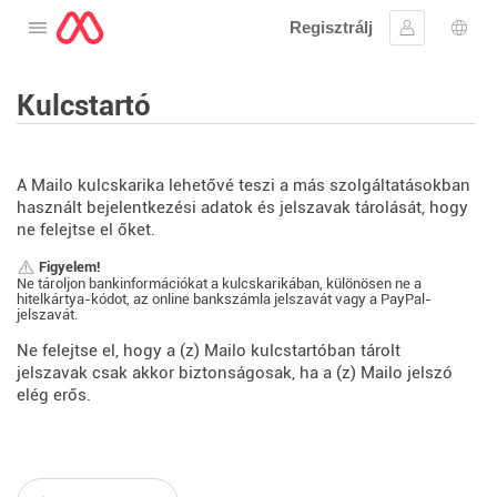
Regisztrálj
Nyissa meg a menüt
Bejelentke
Nyel
Kulcstartó
A Mailo kulcskarika lehetővé teszi a más szolgáltatásokban
használt bejelentkezési adatok és jelszavak tárolását, hogy
ne felejtse el őket.
Figyelem!
Ne tároljon bankinformációkat a kulcskarikában, különösen ne a
hitelkártya-kódot, az online bankszámla jelszavát vagy a PayPal-
jelszavát.
Ne felejtse el, hogy a (z) Mailo kulcstartóban tárolt
jelszavak csak akkor biztonságosak, ha a (z) Mailo jelszó
elég erős.