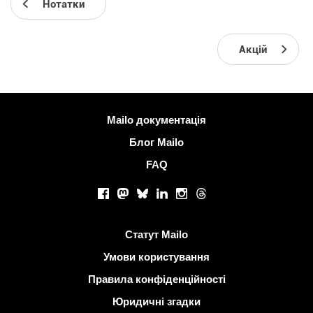
Нотатки
Акцій
Більше інформації
Mailo документація
Блог Mailo
FAQ
Соціальні мережі
Facebook
Mastodon
Bluesky
LinkedIn
Instagram
Threads
Корисні посилання
Статут Mailo
Умови користування
Правила конфіденційності
Юридичні згадки