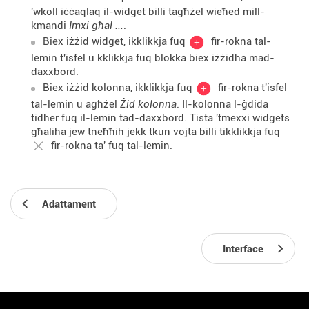
'wkoll iċċaqlaq il-widget billi tagħżel wieħed mill-
kmandi
Imxi għal ...
.
Biex iżżid widget, ikklikkja fuq
fir-rokna tal-
lemin t'isfel u kklikkja fuq blokka biex iżżidha mad-
daxxbord.
Biex iżżid kolonna, ikklikkja fuq
fir-rokna t'isfel
tal-lemin u agħżel
Żid kolonna
. Il-kolonna l-ġdida
tidher fuq il-lemin tad-daxxbord. Tista 'tmexxi widgets
għaliha jew tneħħih jekk tkun vojta billi tikklikkja fuq
fir-rokna ta' fuq tal-lemin.
Adattament
Interface