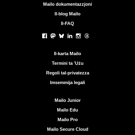
Iktar informazzjoni
Mailo dokumentazzjoni
Il-blog Mailo
Il-FAQ
Netwerks soċjali
Facebook
Mastodon
Bluesky
LinkedIn
Instagram
Threads
Links utli
Il-karta Mailo
Termini ta 'Użu
Regoli tal-privatezza
Imsemmija legali
Skopri Mailo
Mailo Junior
Mailo Edu
Mailo Pro
Mailo Secure Cloud