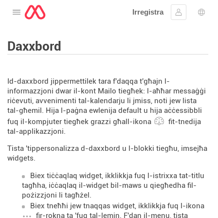
Irregistra
Tiftaħ il-menu
Sinjal
Għaż
Daxxbord
Id-daxxbord jippermettilek tara f'daqqa t'għajn l-
informazzjoni dwar il-kont Mailo tiegħek: l-aħħar messaġġi
riċevuti, avvenimenti tal-kalendarju li jmiss, noti jew lista
tal-għemil. Hija l-paġna ewlenija default u hija aċċessibbli
fuq il-kompjuter tiegħek grazzi għall-ikona
fit-tnedija
tal-applikazzjoni.
Tista 'tippersonalizza d-daxxbord u l-blokki tiegħu, imsejħa
widgets.
Biex tiċċaqlaq widget, ikklikkja fuq l-istrixxa tat-titlu
tagħha, iċċaqlaq il-widget bil-maws u qiegħedha fil-
pożizzjoni li tagħżel.
Biex tneħħi jew tnaqqas widget, ikklikkja fuq l-ikona
fir-rokna ta 'fuq tal-lemin. F'dan il-menu, tista