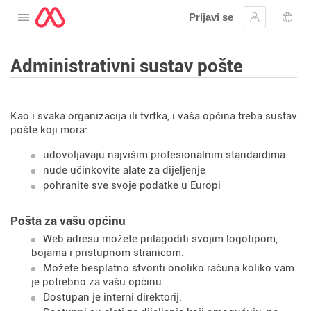
Prijavi se
Otvorite izbornik
Prijaviti se
Izbor
Administrativni sustav pošte
Kao i svaka organizacija ili tvrtka, i vaša općina treba sustav
pošte koji mora:
udovoljavaju najvišim profesionalnim standardima
nude učinkovite alate za dijeljenje
pohranite sve svoje podatke u Europi
Pošta za vašu općinu
Web adresu možete prilagoditi svojim logotipom,
bojama i pristupnom stranicom.
Možete besplatno stvoriti onoliko računa koliko vam
je potrebno za vašu općinu.
Dostupan je interni direktorij.