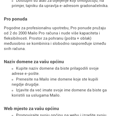
Dostupni su alati za dijeljenje koji omogućuju, na
primjer, tajniku da upravlja e-adresom gradonačelnika.
Pro ponuda
Pogodne za profesionalnu upotrebu, Pro ponude pružaju
od 2 do 2000 Mailo Pro računa i nude više kapaciteta i
fleksibilnosti. Prostor za pohranu (pošta + oblak)
međusobno se kombinira i slobodno raspoređuje između
svih računa.
Naziv domene za vašu općinu
Kupite naziv domene da biste prilagodili svoje
adrese e-pošte.
Prenesite na Mailo ime domene koje ste kupili
negdje drugdje.
Izjavite da već imate svoje ime domene da biste ga
koristili sa uslugama Mailo.
Web mjesto za vašu općinu
Promovirajte svoju općinu na webu i izradite svoju