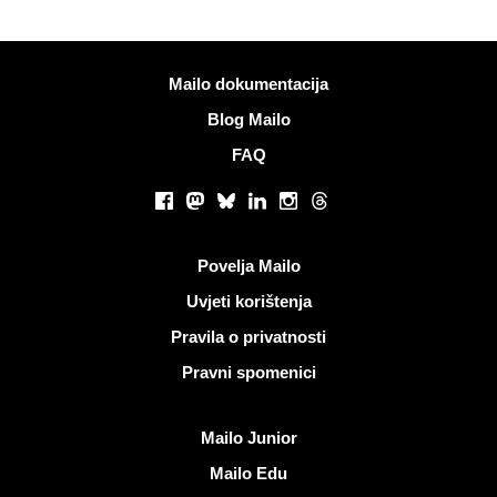
Više informacija
Mailo dokumentacija
Blog Mailo
FAQ
Društvene mreže
Facebook
Mastodon
Bluesky
LinkedIn
Instagram
Threads
Korisni linkovi
Povelja Mailo
Uvjeti korištenja
Pravila o privatnosti
Pravni spomenici
Otkrijte Mailo
Mailo Junior
Mailo Edu