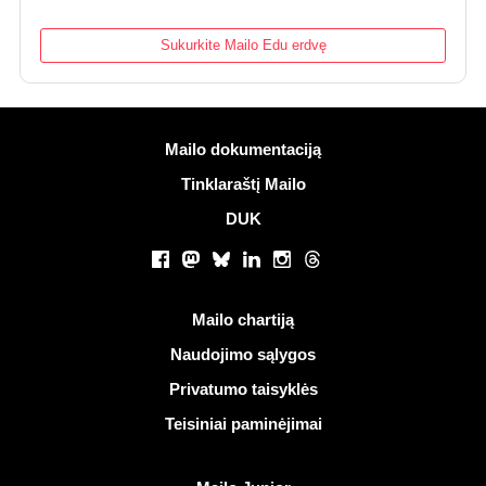
Sukurkite Mailo Edu erdvę
Daugiau informacijos
Mailo dokumentaciją
Tinklaraštį Mailo
DUK
Socialiniai tinklai
Facebook
Mastodon
Bluesky
LinkedIn
Instagram
Threads
Naudingos nuorodos
Mailo chartiją
Naudojimo sąlygos
Privatumo taisyklės
Teisiniai paminėjimai
Atrasti Mailo