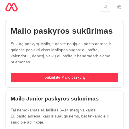
Prisijungti
Kalb
Mailo paskyros sukūrimas
Sukūrę paskyrą Mailo, turėsite naują el. pašto adresą ir
galėsite pasiekti visas Mailopaslaugas: el. paštą,
kalendorių, debesį, vaikų el. paštą ir bendradarbiavimo
priemones.
Sukurkite Mailo paskyrą
Mailo Junior paskyros sukūrimas
Tai nemokamas el. laiškas 6–14 metų vaikams!
El. pašto adresą, kaip ir suaugusiems, bet tinkamoje ir
saugioje aplinkoje.