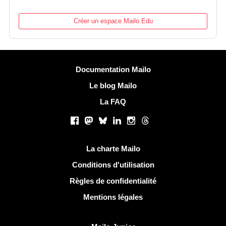
Créer un espace Mailo Edu
Plus d'informations
Documentation Mailo
Le blog Mailo
La FAQ
Réseaux sociaux
Facebook
Mastodon
Bluesky
LinkedIn
Instagram
Threads
Liens utiles
La charte Mailo
Conditions d'utilisation
Règles de confidentialité
Mentions légales
Découvrir Mailo