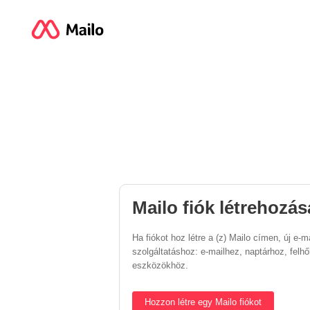
Mailo fiók létrehozás
Ha fiókot hoz létre a (z) Mailo címen, új e-
szolgáltatáshoz: e-mailhez, naptárhoz, fel
eszközökhöz.
Hozzon létre egy Mailo fiókot