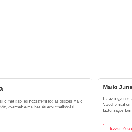
a
Mailo Juni
Ez az ingyenes 
mail címet kap, és hozzáférni fog az összes Mailo
Valódi e-mail cí
hőhöz, gyermek e-mailhez és együttműködési
biztonságos kör
Hozzon létre 