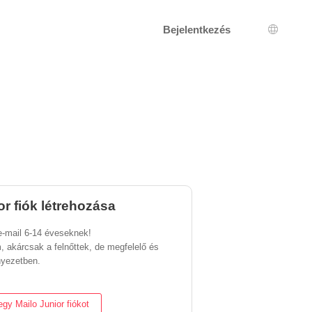
Bejelentkezés
Nyelv k
or fiók létrehozása
e-mail 6-14 éveseknek!
m, akárcsak a felnőttek, de megfelelő és
nyezetben.
egy Mailo Junior fiókot