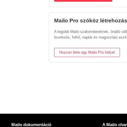
Mailo Pro szóköz létrehozá
A legjobb Mailo szakembereknek, önálló vál
levelezés, felhő, naptár és megosztási esz
Hozzon létre egy Mailo Pro helyet
Több információ
Hasznos Lin
Mailo dokumentáció
A Mailo char