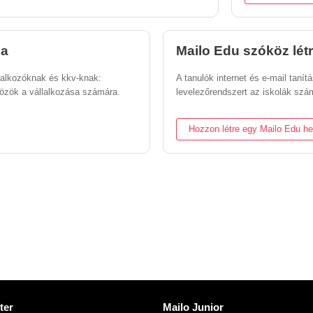
sa
Mailo Edu szóköz lét
lalkozóknak és kkv-knak:
A tanulók internet és e-mail tanít
közök a vállalkozása számára.
levelezőrendszert az iskolák szá
Hozzon létre egy Mailo Edu he
kek
Fedezze fel Mailo
ter
Mailo Junior