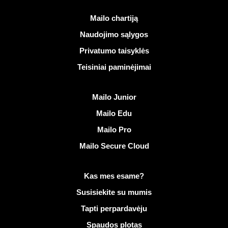
Naudingos nuorodos
Mailo chartiją
Naudojimo sąlygos
Privatumo taisyklės
Teisiniai paminėjimai
Atrasti Mailo
Mailo Junior
Mailo Edu
Mailo Pro
Mailo Secure Cloud
Daugiau informacijos apie Mailo
Kas mes esame?
Susisiekite su mumis
Tapti perpardavėju
Spaudos plotas