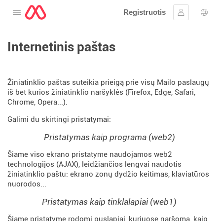
Registruotis
Atidarykite meniu
Prisijungti
Kalb
Internetinis paštas
Žiniatinklio paštas suteikia prieigą prie visų Mailo paslaugų
iš bet kurios žiniatinklio naršyklės (Firefox, Edge, Safari,
Chrome, Opera...).
Galimi du skirtingi pristatymai:
Pristatymas kaip programa (web2)
Šiame viso ekrano pristatyme naudojamos web2
technologijos (AJAX), leidžiančios lengvai naudotis
žiniatinklio paštu: ekrano zonų dydžio keitimas, klaviatūros
nuorodos...
Pristatymas kaip tinklalapiai (web1)
Šiame pristatyme rodomi puslapiai, kuriuose naršoma, kaip