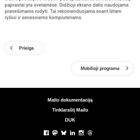
paprastai yra svetainėse. Didžioji ekrano dalis naudojama
pranešimams rodyti. Tai rekomenduojama esant lėtam
ryšiui ir senesniems kompiuteriams.
Prieiga
Mobilioji programa
Daugiau informacijos
Mailo dokumentaciją
Tinklaraštį Mailo
DUK
Socialiniai tinklai
Facebook
Mastodon
Bluesky
LinkedIn
Instagram
Threads