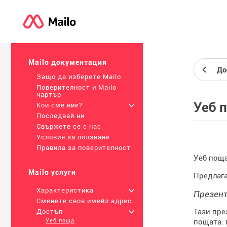
Mailo документация
До
Защо да изберете Mailo
Поверителност и Mailo
чартър
Уеб 
Кои сме ние?
+
Последвай ни
Свържете се с нас
Условия за ползване
Правила за поверителност
Уеб пощат
Mailo услуги
Предлага
Характеристика
+
Презент
Сменете своя имейл адрес
Тази пре
Достъп
+
пощата: 
Уеб поща