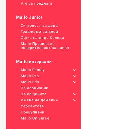
Pro се предлага
Mailo Junior
Сигурност за деца
Графизъм за деца
Офис на дядо Коледа
Mailo Правила за
поверителност на Junior
Mailo интервали
Mailo Family
+
Mailo Pro
+
Mailo Edu
+
За асоциации
За общините
+
Имена на домейни
+
Уебсайтове
Прекупвачи
Mailo Universe