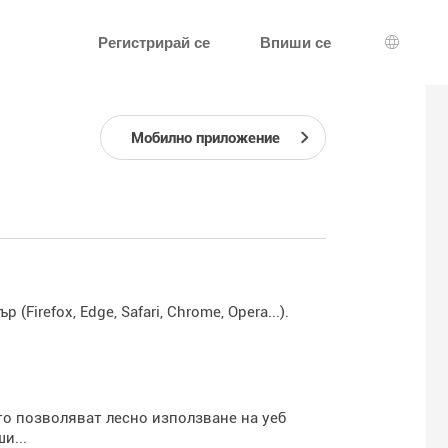
Регистрирай се
Впиши се
Избор н
Мобилно приложение
Firefox, Edge, Safari, Chrome, Opera...).
то позволяват лесно използване на уеб
и...