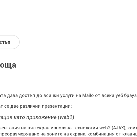
стъп
поща
а дава достъп до всички услуги на Mailo от всеки уеб браузър (
т се две различни презентации:
ация като приложение (web2)
зентация на цял екран използва технологии web2 (AJAX), кои
преоразмеряване на зоните на екрана, комбинация от клавиш