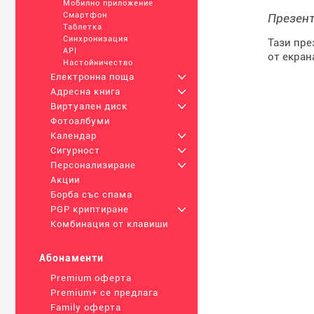
Мобилно приложение
Смартфон
Презент
Таблетка
Синхронизация
Тази пре
API
от екран
Настойничество
Електронна поща
+
Адресна книга
+
Виртуален диск
+
Фотоалбуми
Календар
+
Сигурност
+
Персонализиране
+
Акции
Борба със спама
PGP криптиране
+
Комбинация от клавиши
Абонаменти
Premium оферта
Premium+ се предлага
Family оферта