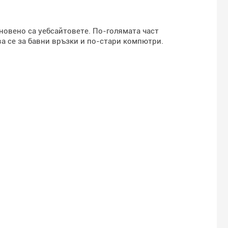
кновено са уебсайтовете. По-голямата част
а се за бавни връзки и по-стари компютри.