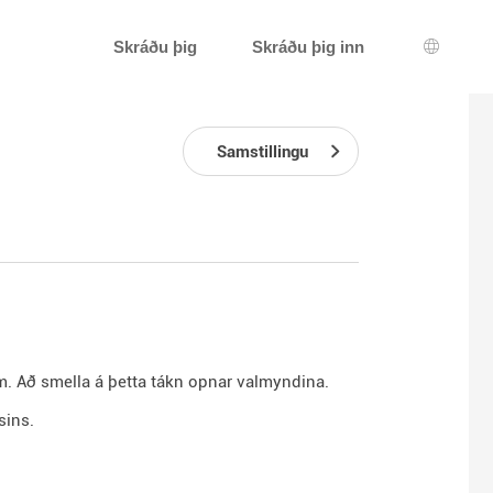
Skráðu þig
Skráðu þig inn
Tungum
Samstillingu
num. Að smella á þetta tákn opnar valmyndina.
sins.