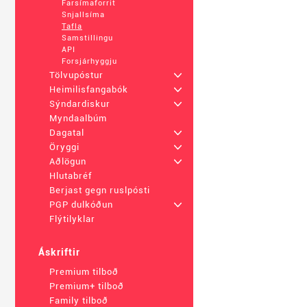
Farsímaforrit
Snjallsíma
Tafla
Samstillingu
API
Forsjárhyggju
Tölvupóstur
+
Heimilisfangabók
+
Sýndardiskur
+
Myndaalbúm
Dagatal
+
Öryggi
+
Aðlögun
+
Hlutabréf
Berjast gegn ruslpósti
PGP dulkóðun
+
Flýtilyklar
Áskriftir
Premium tilboð
Premium+ tilboð
Family tilboð