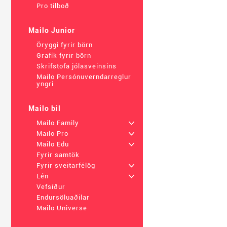
Pro tilboð
Mailo Junior
Öryggi fyrir börn
Grafík fyrir börn
Skrifstofa jólasveinsins
Mailo Persónuverndarreglur
yngri
Mailo bil
Mailo Family
+
Mailo Pro
+
Mailo Edu
+
Fyrir samtök
Fyrir sveitarfélög
+
Lén
+
Vefsíður
Endursöluaðilar
Mailo Universe