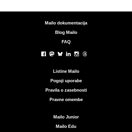
Več informacij
Mailo dokumentacija
Blog Mailo
FAQ
Socialna omrežja
Facebook
Mastodon
Bluesky
LinkedIn
Instagram
Threads
Koristne povezave
Listine Mailo
Pogoji uporabe
Pravila o zasebnosti
Pravne omembe
Odkrijte Mailo
Mailo Junior
Mailo Edu