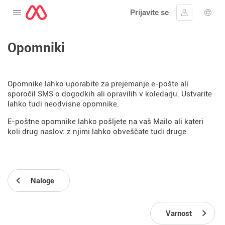
Prijavite se
Odprite meni
Vpis
Izbir
Opomniki
Opomnike lahko uporabite za prejemanje e-pošte ali
sporočil SMS o dogodkih ali opravilih v koledarju. Ustvarite
lahko tudi neodvisne opomnike.
E-poštne opomnike lahko pošljete na vaš Mailo ali kateri
koli drug naslov: z njimi lahko obveščate tudi druge.
Naloge
Varnost