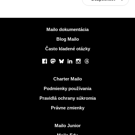
Viac informácií
Mailo dokumentácia
Blog Mailo
Často kladené otázky
Sociálne siete
Facebook
Mastodon
Bluesky
LinkedIn
Instagram
Threads
Užitočné odkazy
Charter Mailo
Podmienky používania
Pravidlá ochrany súkromia
Právne zmienky
Objaviť Mailo
Mailo Junior