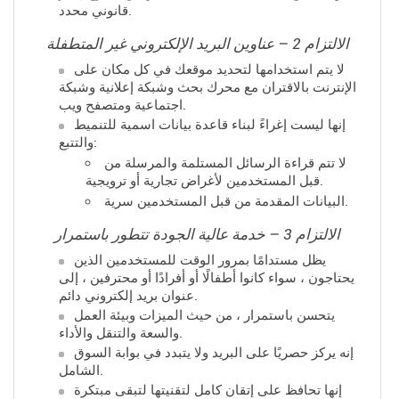
قانوني محدد.
الالتزام 2 – عناوين البريد الإلكتروني غير المتطفلة
لا يتم استخدامها لتحديد موقعك في كل مكان على
الإنترنت بالاقتران مع محرك بحث وشبكة إعلانية وشبكة
اجتماعية ومتصفح ويب.
إنها ليست إغراءً لبناء قاعدة بيانات اسمية للتنميط
والتتبع:
لا تتم قراءة الرسائل المستلمة والمرسلة من
قبل المستخدمين لأغراض تجارية أو ترويجية.
البيانات المقدمة من قبل المستخدمين سرية.
الالتزام 3 – خدمة عالية الجودة تتطور باستمرار
يظل مستدامًا بمرور الوقت للمستخدمين الذين
يحتاجون ، سواء كانوا أطفالًا أو أفرادًا أو محترفين ، إلى
عنوان بريد إلكتروني دائم.
يتحسن باستمرار ، من حيث الميزات وبيئة العمل
والسعة والتنقل والأداء.
إنه يركز حصريًا على البريد ولا يتبدد في بوابة السوق
الشامل.
إنها تحافظ على إتقان كامل لتقنيتها لتبقى مبتكرة