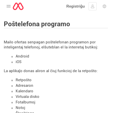
Registriĝu
Malfermu la menuon
Ensaluti
Ling
Poŝtelefona programo
Mailo ofertas senpagan poŝtelefonan programon por
inteligentaj telefonoj, elŝuteblan el la interretaj butikoj:
Android
iOS
La aplikaĵo donas aliron al ĉiuj funkcioj de la retpoŝto:
Retpoŝto
Adresaron
Kalendaro
Virtuala disko
Fotalbumoj
Notoj