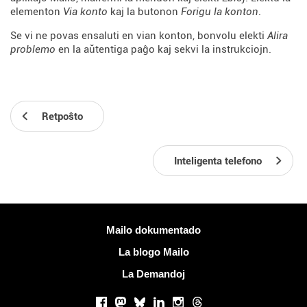
elementon
Via konto
kaj la butonon
Forigu la konton
.
Se vi ne povas ensaluti en vian konton, bonvolu elekti
Alira
problemo
en la aŭtentiga paĝo kaj sekvi la instrukciojn.
Retpoŝto
Inteligenta telefono
Pliaj informoj
Mailo dokumentado
La blogo Mailo
La Demandoj
Sociaj retoj
Facebook
Mastodon
Bluesky
LinkedIn
Instagram
Threads