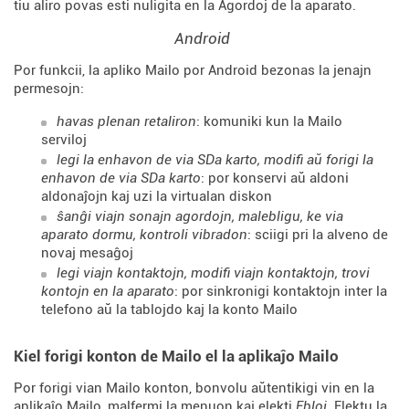
tiu aliro povas esti nuligita en la Agordoj de la aparato.
Android
Por funkcii, la apliko Mailo por Android bezonas la jenajn
permesojn:
havas plenan retaliron
: komuniki kun la Mailo
serviloj
legi la enhavon de via SDa karto, modifi aŭ forigi la
enhavon de via SDa karto
: por konservi aŭ aldoni
aldonaĵojn kaj uzi la virtualan diskon
ŝanĝi viajn sonajn agordojn, malebligu, ke via
aparato dormu, kontroli vibradon
: sciigi pri la alveno de
novaj mesaĝoj
legi viajn kontaktojn, modifi viajn kontaktojn, trovi
kontojn en la aparato
: por sinkronigi kontaktojn inter la
telefono aŭ la tablojdo kaj la konto Mailo
Kiel forigi konton de Mailo el la aplikaĵo Mailo
Por forigi vian Mailo konton, bonvolu aŭtentikigi vin en la
aplikaĵo Mailo, malfermi la menuon kaj elekti
Ebloj
. Elektu la