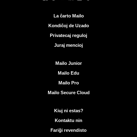
Utilaj ligiloj
La ĉarto Mailo
Kondiĉoj de Uzado
Privatecaj reguloj
Juraj mencioj
Malkovri Mailo
Mailo Junior
Mailo Edu
Mailo Pro
Mailo Secure Cloud
Pliaj informoj pri Mailo
Kiuj ni estas?
Kontaktu nin
Fariĝi revendisto