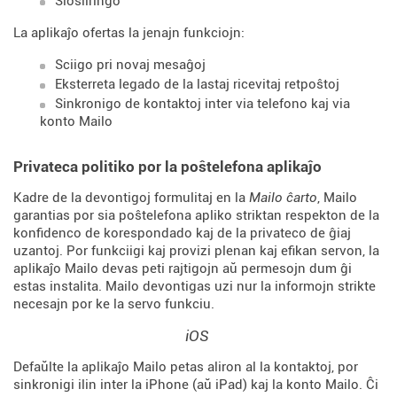
Ŝlosilringo
La aplikaĵo ofertas la jenajn funkciojn:
Sciigo pri novaj mesaĝoj
Eksterreta legado de la lastaj ricevitaj retpoŝtoj
Sinkronigo de kontaktoj inter via telefono kaj via
konto Mailo
Privateca politiko por la poŝtelefona aplikaĵo
Kadre de la devontigoj formulitaj en la
Mailo ĉarto
, Mailo
garantias por sia poŝtelefona apliko striktan respekton de la
konfidenco de korespondado kaj de la privateco de ĝiaj
uzantoj. Por funkciigi kaj provizi plenan kaj efikan servon, la
aplikaĵo Mailo devas peti rajtigojn aŭ permesojn dum ĝi
estas instalita. Mailo devontigas uzi nur la informojn strikte
necesajn por ke la servo funkciu.
iOS
Defaŭlte la aplikaĵo Mailo petas aliron al la kontaktoj, por
sinkronigi ilin inter la iPhone (aŭ iPad) kaj la konto Mailo. Ĉi