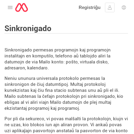
Registriĝu
Malfermu la menuon
Ensaluti
Ling
Sinkronigado
Sinkronigado permesas programojn kaj programojn
instalitajn en komputilo, telefono aŭ tablojdo aliri la
datumojn de via Mailo konto: poŝto, virtuala disko,
adresaron, kalendaro.
Neniu ununura universala protokolo permesas la
sinkronigon de ĉiuj datumtipoj. Multaj protokoloj
kunekzistas kaj ĉiu fina stacio subtenas unu aŭ pli el ili.
Mailo subtenas la ĉefajn protokolojn pri sinkronigado, kio
ebligas al vi aliri viajn Mailo datumojn de plej multaj
ekzistantaj programoj kaj programoj.
Por pli da sekureco, vi povas malŝalti la protokolojn, kiujn vi
ne uzas, kio blokos iun ajn aliran provon. Vi ankaŭ povas
uzi aplikaĵajn pasvortojn anstataŭ la pasvorton de via konto