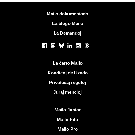
Pliaj informoj
Mailo dokumentado
La blogo Mailo
La Demandoj
Sociaj retoj
Facebook
Mastodon
Bluesky
LinkedIn
Instagram
Threads
Utilaj ligiloj
La ĉarto Mailo
Kondiĉoj de Uzado
Privatecaj reguloj
Juraj mencioj
Malkovri Mailo
Mailo Junior
Mailo Edu
Mailo Pro