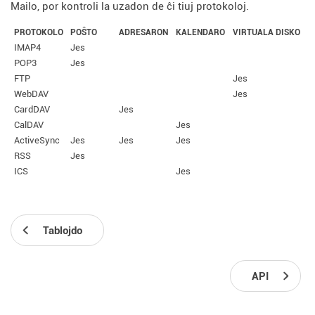
Mailo, por kontroli la uzadon de ĉi tiuj protokoloj.
PROTOKOLO
POŜTO
ADRESARON
KALENDARO
VIRTUALA DISKO
IMAP4
Jes
POP3
Jes
FTP
Jes
WebDAV
Jes
CardDAV
Jes
CalDAV
Jes
ActiveSync
Jes
Jes
Jes
RSS
Jes
ICS
Jes
Tablojdo
API