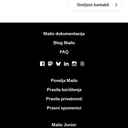
Omiljeni kontakti
Više informacija
Mailo dokumentacija
Blog Mailo
FAQ
Društvene mreže
Facebook
Mastodon
Bluesky
LinkedIn
Instagram
Threads
Korisni linkovi
Povelja Mailo
Pravila korištenja
Pravila privatnosti
Pravni spomenici
Otkrijte Mailo
Mailo Junior