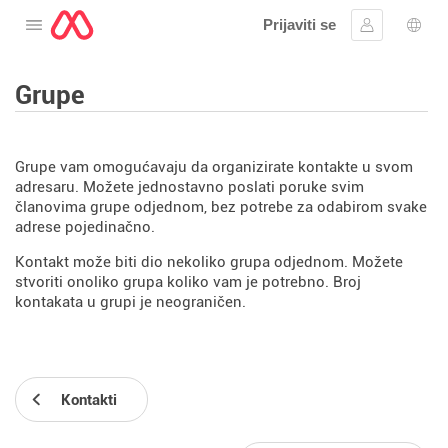
Prijaviti se
Otvorite meni
Prijavite se
Izbor
Grupe
Grupe vam omogućavaju da organizirate kontakte u svom
adresaru. Možete jednostavno poslati poruke svim
članovima grupe odjednom, bez potrebe za odabirom svake
adrese pojedinačno.
Kontakt može biti dio nekoliko grupa odjednom. Možete
stvoriti onoliko grupa koliko vam je potrebno. Broj
kontakata u grupi je neograničen.
Kontakti