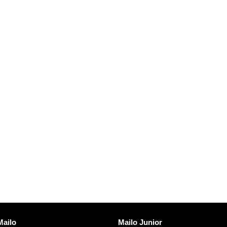
Scopre Mailo
Mailo
Mailo Junior