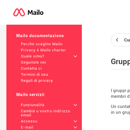
Mailo ducumentazione
Cun
Perchè sceglite Mailo
Privacy è Mailo charter
Quale simu?
+
Grupp
Seguitate noi
Cuntatta ci
Termini di usu
Reguli di privacy
I gruppi p
Mailo servizii
membri di
Funziunalità
+
Un cuntat
Cambià u vostru indirizzu
in un grup
email
Accessu
+
E-mail
+