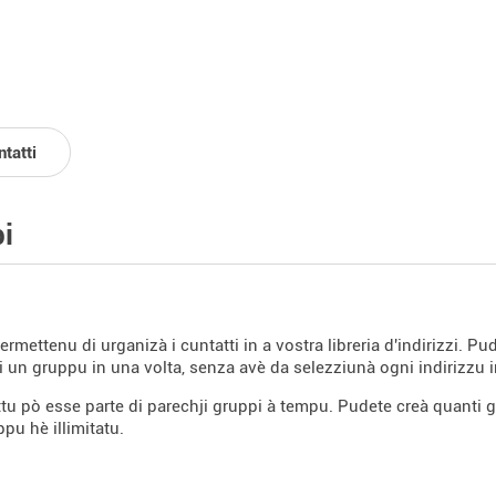
tatti
i
ermettenu di urganizà i cuntatti in a vostra libreria d'indirizzi. P
 un gruppu in una volta, senza avè da selezziunà ogni indirizzu 
tu pò esse parte di parechji gruppi à tempu. Pudete creà quanti g
pu hè illimitatu.