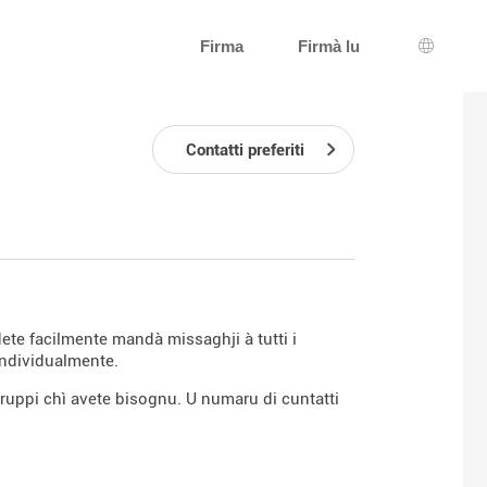
Firma
Firmà lu
Selezzio
Contatti preferiti
udete facilmente mandà missaghji à tutti i
individualmente.
ruppi chì avete bisognu. U numaru di cuntatti