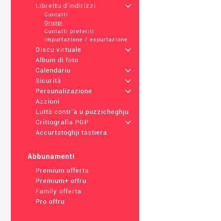
Librettu d'indirizzi
+
Cuntatti
Gruppi
Contatti preferiti
Impurtazione / espurtazione
Discu virtuale
+
Album di foto
Calendariu
+
Sicurità
+
Persunalizazione
+
Azzioni
Luttà contr'à u puzzicheghju
Crittografia PGP
+
Accurtatoghji tastiera
Abbunamenti
Premium offerta
Premium+ offru
Family offerta
Pro offru