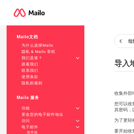
Mailo文档
垃
为什么选择Mailo
隐私 & Mailo 章程
我们是谁？
+
导入
跟着我们
联系我们
使用条款
隐私权规则
收集外部
Mailo 服务
您可以收
功能
+
其密码，
更改您的电子邮件地址
为了更轻
访问
+
电子邮件
+
要开始收
收件箱