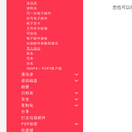
读信息
您也可以
资料夹
写一封电子邮件
挂号电子邮件
电子贺卡
文件作为链接
写短信
电子邮件接收
垃圾邮件和新闻通讯
导入地址
签名
范本
别名
IMAP4 / POP3客户端
通讯录
+
虚拟磁盘
+
相册
日程表
+
安全
+
客制化
+
分享
打击垃圾邮件
PGP加密
+
快捷键