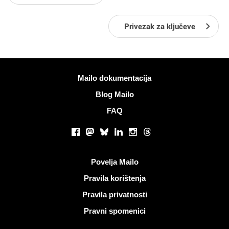
Privezak za ključeve
Više informacija
Mailo dokumentacija
Blog Mailo
FAQ
Društvene mreže
Facebook
Mastodon
Bluesky
LinkedIn
Instagram
Threads
Korisni linkovi
Povelja Mailo
Pravila korištenja
Pravila privatnosti
Pravni spomenici