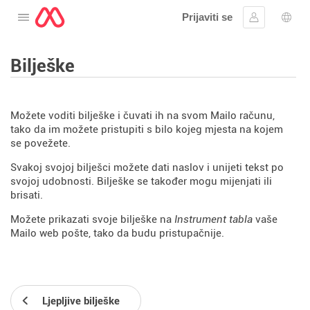
Prijaviti se
Otvorite meni
Prijavite se
Izbor
Bilješke
Možete voditi bilješke i čuvati ih na svom Mailo računu,
tako da im možete pristupiti s bilo kojeg mjesta na kojem
se povežete.
Svakoj svojoj bilješci možete dati naslov i unijeti tekst po
svojoj udobnosti. Bilješke se također mogu mijenjati ili
brisati.
Možete prikazati svoje bilješke na
Instrument tabla
vaše
Mailo web pošte, tako da budu pristupačnije.
Ljepljive bilješke