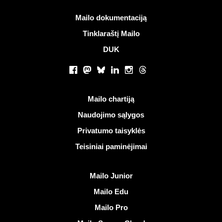
Daugiau informacijos
Mailo dokumentaciją
Tinklaraštį Mailo
DUK
Socialiniai tinklai
Facebook
Mastodon
Bluesky
LinkedIn
Instagram
Threads
Naudingos nuorodos
Mailo chartiją
Naudojimo sąlygos
Privatumo taisyklės
Teisiniai paminėjimai
Atrasti Mailo
Mailo Junior
Mailo Edu
Mailo Pro