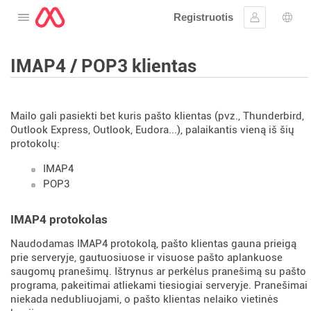
Registruotis
Atidarykite meniu
Prisijungti
Kalb
IMAP4 / POP3 klientas
Mailo gali pasiekti bet kuris pašto klientas (pvz., Thunderbird,
Outlook Express, Outlook, Eudora...), palaikantis vieną iš šių
protokolų:
IMAP4
POP3
IMAP4 protokolas
Naudodamas IMAP4 protokolą, pašto klientas gauna prieigą
prie serveryje, gautuosiuose ir visuose pašto aplankuose
saugomų pranešimų. Ištrynus ar perkėlus pranešimą su pašto
programa, pakeitimai atliekami tiesiogiai serveryje. Pranešimai
niekada nedubliuojami, o pašto klientas nelaiko vietinės