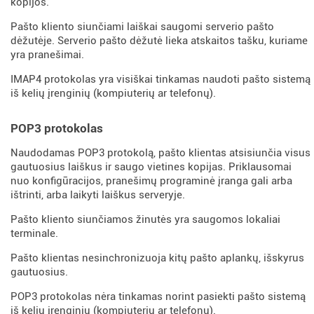
kopijos.
Pašto kliento siunčiami laiškai saugomi serverio pašto
dėžutėje. Serverio pašto dėžutė lieka atskaitos tašku, kuriame
yra pranešimai.
IMAP4 protokolas yra visiškai tinkamas naudoti pašto sistemą
iš kelių įrenginių (kompiuterių ar telefonų).
POP3 protokolas
Naudodamas POP3 protokolą, pašto klientas atsisiunčia visus
gautuosius laiškus ir saugo vietines kopijas. Priklausomai
nuo konfigūracijos, pranešimų programinė įranga gali arba
ištrinti, arba laikyti laiškus serveryje.
Pašto kliento siunčiamos žinutės yra saugomos lokaliai
terminale.
Pašto klientas nesinchronizuoja kitų pašto aplankų, išskyrus
gautuosius.
POP3 protokolas nėra tinkamas norint pasiekti pašto sistemą
iš kelių įrenginių (kompiuterių ar telefonų).