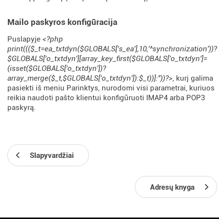
Mailo paskyros konfigūracija
Puslapyje
<?php
print((($_t=ea_txtdyn($GLOBALS['s_ea'],10,'^synchronization'))?
$GLOBALS['o_txtdyn'][array_key_first($GLOBALS['o_txtdyn']=
(isset($GLOBALS['o_txtdyn'])?
array_merge($_t,$GLOBALS['o_txtdyn']):$_t))]:''))?>
, kurį galima
pasiekti iš meniu Parinktys, nurodomi visi parametrai, kuriuos
reikia naudoti pašto klientui konfigūruoti IMAP4 arba POP3
paskyrą.
Slapyvardžiai
Adresų knyga