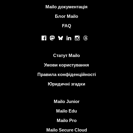
Більше інформації
Mailo документація
Блог Mailo
FAQ
Соціальні мережі
Facebook
Mastodon
Bluesky
LinkedIn
Instagram
Threads
Корисні посилання
Статут Mailo
Умови користування
Правила конфіденційності
Юридичні згадки
Виявити Mailo
Mailo Junior
Mailo Edu
Mailo Pro
Mailo Secure Cloud