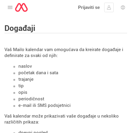
Prijaviti se
Otvorite meni
Prijavite se
Izbor
Događaji
Vaš Mailo kalendar vam omogućava da kreirate događaje i
definirate za svaki od njih:
naslov
početak dana i sata
trajanje
tip
opis
periodičnost
e-mail ili SMS podsjetnici
Vaš kalendar može prikazivati ​​vaše događaje u nekoliko
različitih prikaza:
dnevni pogled