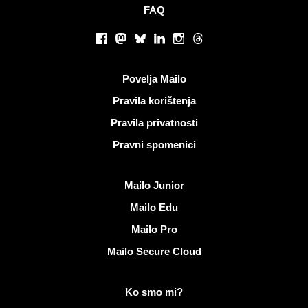
FAQ
Društvene mreže
Facebook
Mastodon
Bluesky
LinkedIn
Instagram
Threads
Korisni linkovi
Povelja Mailo
Pravila korištenja
Pravila privatnosti
Pravni spomenici
Otkrijte Mailo
Mailo Junior
Mailo Edu
Mailo Pro
Mailo Secure Cloud
Više informacija o Mailo
Ko smo mi?