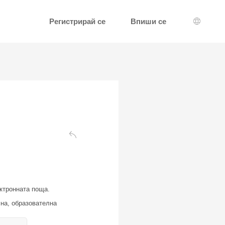
Регистрирай се
Впиши се
Избор н
Обратно към страницата за удостоверяване
ектронната поща.
лна, образователна