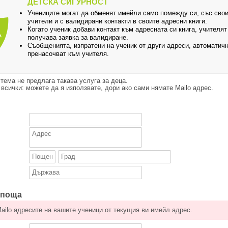
ДЕТСКА СИГУРНОСТ
Учениците могат да обменят имейли само помежду си, със сво
учители и с валидирани контакти в своите адресни книги.
Когато ученик добави контакт към адресната си книга, учителят
получава заявка за валидиране.
Съобщенията, изпратени на ученик от други адреси, автоматичн
пренасочват към учителя.
тема не предлага такава услуга за деца.
 всички: можете да я използвате, дори ако сами нямате Mailo адрес.
 поща
ilo адресите на вашите ученици от текущия ви имейл адрес.