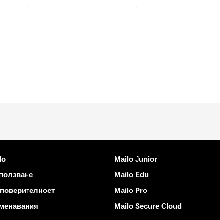
ъзки
Открийте Mailo
lo
Mailo Junior
 ползване
Mailo Edu
 поверителност
Mailo Pro
менавания
Mailo Secure Cloud