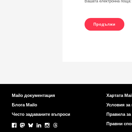
Вашата електронна поща:
Повече информация
Полезни вр
Mailo документация
Хартата Mai
Блога Mailo
Условия за
Често задаваните въпроси
Правила за
Социални мрежи
Правни спо
Facebook
Mastodon
Bluesky
LinkedIn
Instagram
Threads