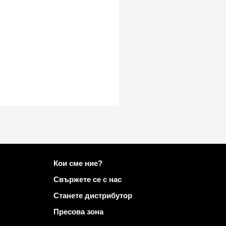
Повече информация за Mailo
Кои сме ние?
Свържете се с нас
Станете дистрибутор
Пресова зона