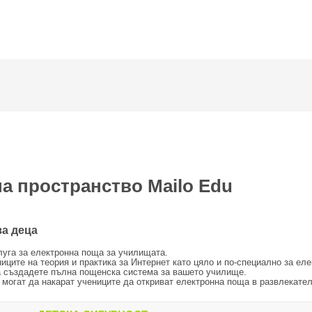
а пространство Mailo Edu
за деца
луга за електронна поща за училищата.
иците на теория и практика за Интернет като цяло и по-специално за ел
а създадете пълна пощенска система за вашето училище.
 могат да накарат учениците да откриват електронна поща в развлекате