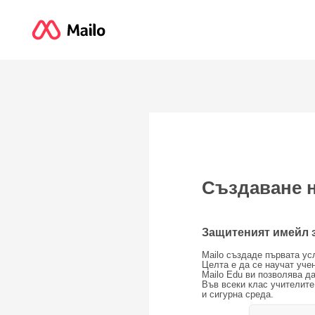
Създаване н
Защитеният имейл 
Mailo създаде първата ус
Целта е да се научат учен
Mailo Edu ви позволява д
Във всеки клас учителите
и сигурна среда.