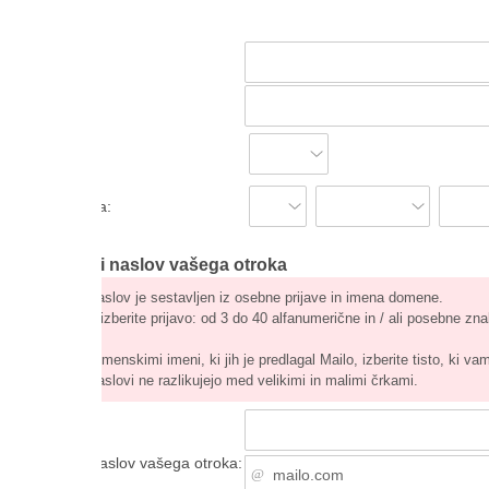
a:
i naslov vašega otroka
aslov je sestavljen iz osebne prijave in imena domene.
izberite prijavo: od 3 do 40 alfanumerične in / ali posebne znake (
- . _
enskimi imeni, ki jih je predlagal Mailo, izberite tisto, ki vam je ljubše.
slovi ne razlikujejo med velikimi in malimi črkami.
naslov vašega otroka: