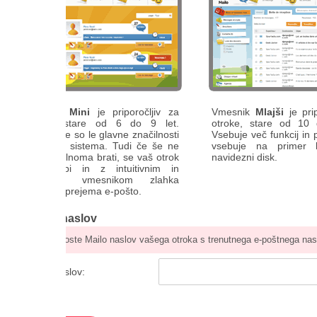
k
Mini
je priporočljiv za
Vmesnik
Mlajši
je priporočljiv za
 stare od 6 do 9 let.
otroke, stare od 10 do 14 let.
 so le glavne značilnosti
Vsebuje več funkcij in poleg pošte
 sistema. Tudi če še ne
vsebuje na primer koledar in
noma brati, se vaš otrok
navidezni disk.
bi in z intuitivnim in
im vmesnikom zlahka
n prejema e-pošto.
naslov
boste Mailo naslov vašega otroka s trenutnega e-poštnega naslova.
slov: