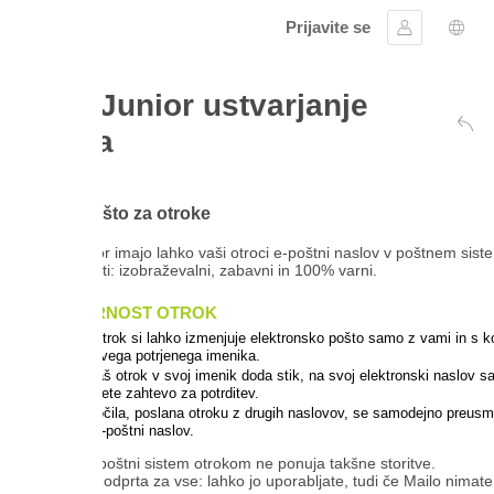
Prijavite se
Vpis
Izbira jezika
Junior ustvarjanje
a
Nazaj na stran za pre
što za otroke
r imajo lahko vaši otroci e-poštni naslov v poštnem sistemu, ki ustreza
sti: izobraževalni, zabavni in 100% varni.
RNOST OTROK
trok si lahko izmenjuje elektronsko pošto samo z vami in s kontakti
vega potrjenega imenika.
š otrok v svoj imenik doda stik, na svoj elektronski naslov samodejno
ete zahtevo za potrditev.
čila, poslana otroku z drugih naslovov, se samodejno preusmerijo na
-poštni naslov.
oštni sistem otrokom ne ponuja takšne storitve.
e odprta za vse: lahko jo uporabljate, tudi če Mailo nimate naslova.