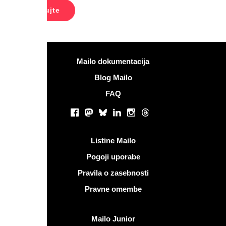
macij
Mailo dokumentacija
Blog Mailo
FAQ
omrežja
Facebook
Mastodon
Bluesky
LinkedIn
Instagram
Threads
 povezave
Listine Mailo
Pogoji uporabe
Pravila o zasebnosti
Pravne omembe
ailo
Mailo Junior