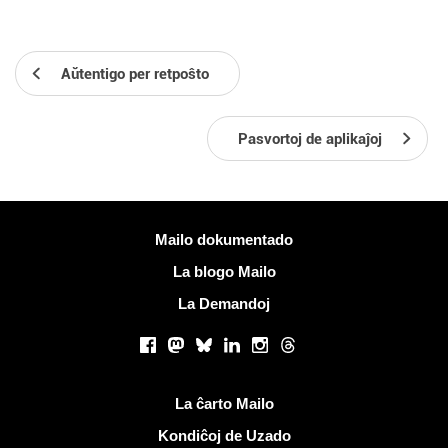
Aŭtentigo per retpoŝto
Pasvortoj de aplikaĵoj
Pliaj informoj
Mailo dokumentado
La blogo Mailo
La Demandoj
Sociaj retoj
Facebook
Mastodon
Bluesky
LinkedIn
Instagram
Threads
Utilaj ligiloj
La ĉarto Mailo
Kondiĉoj de Uzado