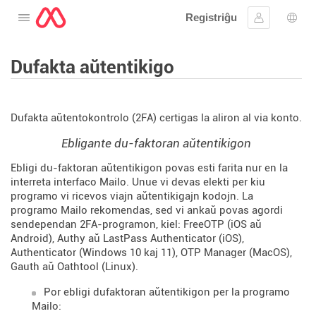
Registriĝu
Malfermu la menuon
Ensaluti
Ling
Dufakta aŭtentikigo
Dufakta aŭtentokontrolo (2FA) certigas la aliron al via konto.
Ebligante du-faktoran aŭtentikigon
Ebligi du-faktoran aŭtentikigon povas esti farita nur en la
interreta interfaco Mailo. Unue vi devas elekti per kiu
programo vi ricevos viajn aŭtentikigajn kodojn. La
programo Mailo rekomendas, sed vi ankaŭ povas agordi
sendependan 2FA-programon, kiel: FreeOTP (iOS aŭ
Android), Authy aŭ LastPass Authenticator (iOS),
Authenticator (Windows 10 kaj 11), OTP Manager (MacOS),
Gauth aŭ Oathtool (Linux).
Por ebligi dufaktoran aŭtentikigon per la programo
Mailo: