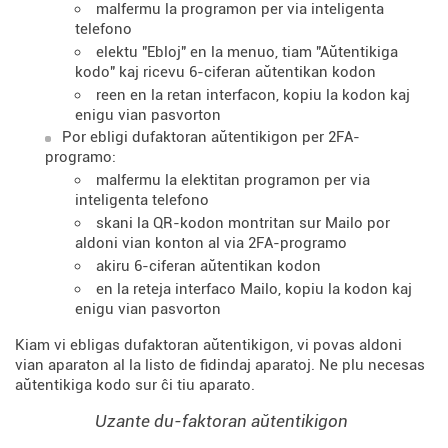
malfermu la programon per via inteligenta
telefono
elektu "Ebloj" en la menuo, tiam "Aŭtentikiga
kodo" kaj ricevu 6-ciferan aŭtentikan kodon
reen en la retan interfacon, kopiu la kodon kaj
enigu vian pasvorton
Por ebligi dufaktoran aŭtentikigon per 2FA-
programo:
malfermu la elektitan programon per via
inteligenta telefono
skani la QR-kodon montritan sur Mailo por
aldoni vian konton al via 2FA-programo
akiru 6-ciferan aŭtentikan kodon
en la reteja interfaco Mailo, kopiu la kodon kaj
enigu vian pasvorton
Kiam vi ebligas dufaktoran aŭtentikigon, vi povas aldoni
vian aparaton al la listo de fidindaj aparatoj. Ne plu necesas
aŭtentikiga kodo sur ĉi tiu aparato.
Uzante du-faktoran aŭtentikigon