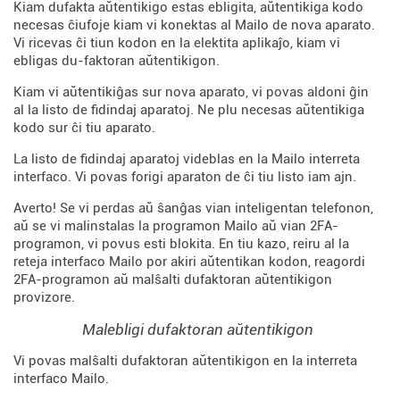
Kiam dufakta aŭtentikigo estas ebligita, aŭtentikiga kodo
necesas ĉiufoje kiam vi konektas al Mailo de nova aparato.
Vi ricevas ĉi tiun kodon en la elektita aplikaĵo, kiam vi
ebligas du-faktoran aŭtentikigon.
Kiam vi aŭtentikiĝas sur nova aparato, vi povas aldoni ĝin
al la listo de fidindaj aparatoj. Ne plu necesas aŭtentikiga
kodo sur ĉi tiu aparato.
La listo de fidindaj aparatoj videblas en la Mailo interreta
interfaco. Vi povas forigi aparaton de ĉi tiu listo iam ajn.
Averto! Se vi perdas aŭ ŝanĝas vian inteligentan telefonon,
aŭ se vi malinstalas la programon Mailo aŭ vian 2FA-
programon, vi povus esti blokita. En tiu kazo, reiru al la
reteja interfaco Mailo por akiri aŭtentikan kodon, reagordi
2FA-programon aŭ malŝalti dufaktoran aŭtentikigon
provizore.
Malebligi dufaktoran aŭtentikigon
Vi povas malŝalti dufaktoran aŭtentikigon en la interreta
interfaco Mailo.