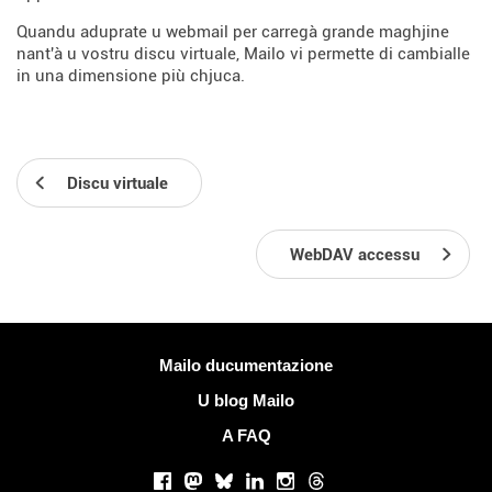
Quandu aduprate u webmail per carregà grande maghjine
nant'à u vostru discu virtuale, Mailo vi permette di cambialle
in una dimensione più chjuca.
Discu virtuale
WebDAV accessu
Più infurmazione
Mailo ducumentazione
U blog Mailo
A FAQ
Rete suciale
Facebook
Mastodon
Bluesky
LinkedIn
Instagram
Threads