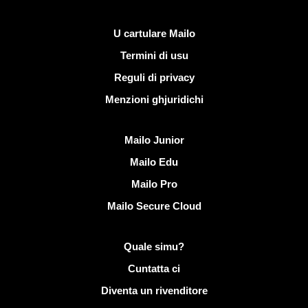
Ligami utili
U cartulare Mailo
Termini di usu
Reguli di privacy
Menzioni ghjuridichi
Scopre Mailo
Mailo Junior
Mailo Edu
Mailo Pro
Mailo Secure Cloud
Più infurmazione nantu à Mailo
Quale simu?
Cuntatta ci
Diventa un rivenditore