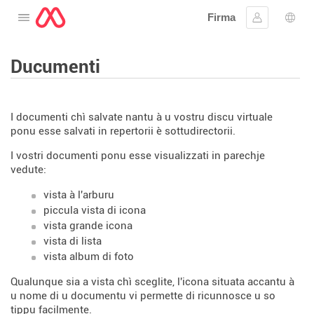
Firma
Apre u menu
Firmà lu
Sele
Ducumenti
I documenti chì salvate nantu à u vostru discu virtuale
ponu esse salvati in repertorii è sottudirectorii.
I vostri documenti ponu esse visualizzati in parechje
vedute:
vista à l'arburu
piccula vista di icona
vista grande icona
vista di lista
vista album di foto
Qualunque sia a vista chì sceglite, l'icona situata accantu à
u nome di u documentu vi permette di ricunnosce u so
tippu facilmente.