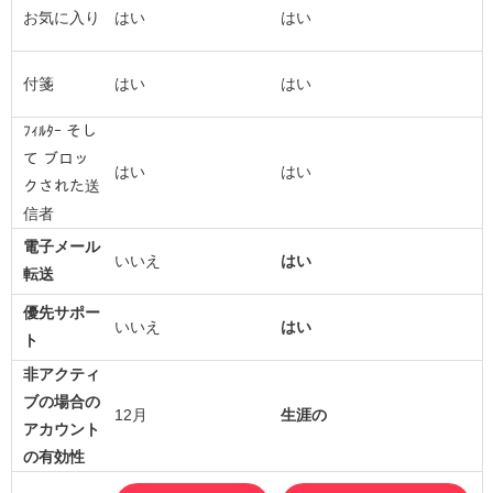
お気に入り
はい
はい
付箋
はい
はい
ﾌｨﾙﾀｰ そし
て ブロッ
はい
はい
クされた送
信者
電子メール
いいえ
はい
転送
優先サポー
いいえ
はい
ト
非アクティ
ブの場合の
12月
生涯の
アカウント
の有効性