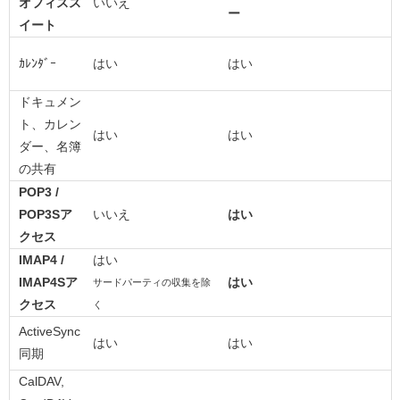
オフィスス
いいえ
ー
イート
ｶﾚﾝﾀﾞｰ
はい
はい
ドキュメン
ト、カレン
はい
はい
ダー、名簿
の共有
POP3 /
POP3Sア
いいえ
はい
クセス
IMAP4 /
はい
IMAP4Sア
はい
サードパーティの収集を除
クセス
く
ActiveSync
はい
はい
同期
CalDAV,