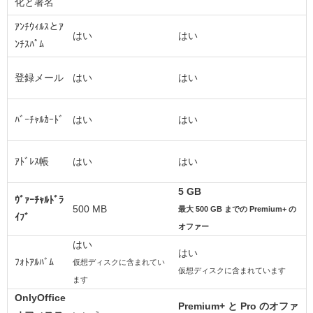
化と署名
ｱﾝﾁｳｨﾙｽとｱ
はい
はい
ﾝﾁｽﾊﾟﾑ
登録メール
はい
はい
ﾊﾞｰﾁｬﾙｶｰﾄﾞ
はい
はい
ｱﾄﾞﾚｽ帳
はい
はい
5 GB
ｳﾞｧｰﾁｬﾙﾄﾞﾗ
500 MB
最大 500 GB までの Premium+ の
ｲﾌﾞ
オファー
はい
はい
ﾌｫﾄｱﾙﾊﾞﾑ
仮想ディスクに含まれてい
仮想ディスクに含まれています
ます
OnlyOffice
Premium+ と Pro のオファ