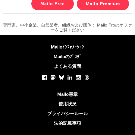
専門家、中小企業、自営業者、組織および団体： Mailo Proのオファ
ーをご覧ください
詳しくは
Mailoｲﾝﾌｫﾒｰｼｮﾝ
Mailoのﾌﾞﾛｸﾞ
よくある質問
ソーシャルネットワーク
Facebook
Mastodon
Bluesky
LinkedIn
Instagram
Threads
役立つリンク
Mailo憲章
使用状況
プライバシールール
法的記載事項