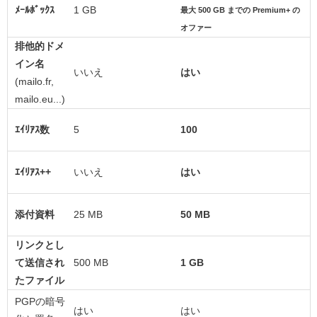
ﾒｰﾙﾎﾞｯｸｽ
1 GB
最大 500 GB までの Premium+ の
オファー
排他的ドメ
イン名
いいえ
はい
(mailo.fr,
mailo.eu...)
ｴｲﾘｱｽ数
5
100
ｴｲﾘｱｽ++
いいえ
はい
添付資料
25 MB
50 MB
リンクとし
て送信され
500 MB
1 GB
たファイル
PGPの暗号
はい
はい