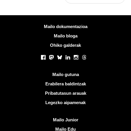
Informazio gehiago
Mailo dokumentazioa
Mailo bloga
Ohiko galderak
Sare sozialak
Facebook
Mastodon
Bluesky
LinkedIn
Instagram
Threads
Esteka erabilgarriak
Mailo gutuna
Erabilera baldintzak
Pribatutasun arauak
Legezko aipamenak
Ezagutu Mailo
Mailo Junior
Mailo Edu