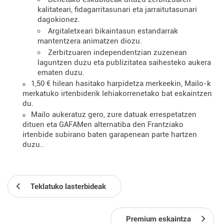
kalitateari, fidagarritasunari eta jarraitutasunari
dagokionez.
Argitaletxeari bikaintasun estandarrak
mantentzera animatzen diozu.
Zerbitzuaren independentzian zuzenean
laguntzen duzu eta publizitatea saihesteko aukera
ematen duzu.
1,50 € hilean hasitako harpidetza merkeekin, Mailo-k
merkatuko irtenbiderik lehiakorrenetako bat eskaintzen
du.
Mailo aukeratuz gero, zure datuak errespetatzen
dituen eta GAFAMen alternatiba den Frantziako
irtenbide subirano baten garapenean parte hartzen
duzu..
Teklatuko lasterbideak
Premium eskaintza