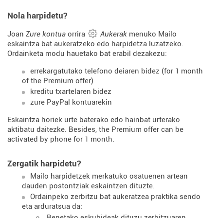
Nola harpidetu?
Joan
Zure kontua
orrira
Aukerak
menuko Mailo
eskaintza bat aukeratzeko edo harpidetza luzatzeko.
Ordainketa modu hauetako bat erabil dezakezu:
errekargatutako telefono deiaren bidez (for 1 month
of the Premium offer)
kreditu txartelaren bidez
zure PayPal kontuarekin
Eskaintza horiek urte baterako edo hainbat urterako
aktibatu daitezke. Besides, the Premium offer can be
activated by phone for 1 month.
Zergatik harpidetu?
Mailo harpidetzek merkatuko osatuenen artean
dauden postontziak eskaintzen dituzte.
Ordainpeko zerbitzu bat aukeratzea praktika sendo
eta arduratsua da:
Benetako eskubideak dituzu zerbitzuaren