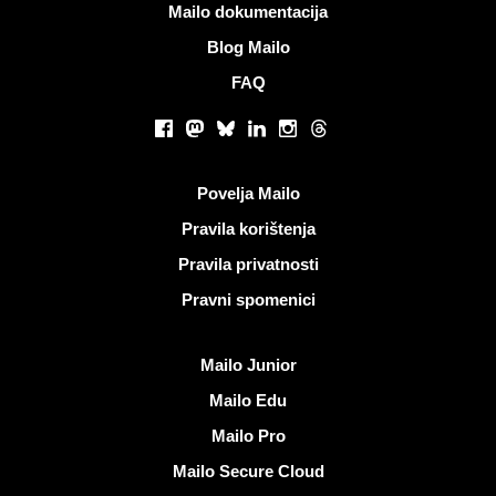
Više informacija
Mailo dokumentacija
Blog Mailo
FAQ
Društvene mreže
Facebook
Mastodon
Bluesky
LinkedIn
Instagram
Threads
Korisni linkovi
Povelja Mailo
Pravila korištenja
Pravila privatnosti
Pravni spomenici
Otkrijte Mailo
Mailo Junior
Mailo Edu
Mailo Pro
Mailo Secure Cloud