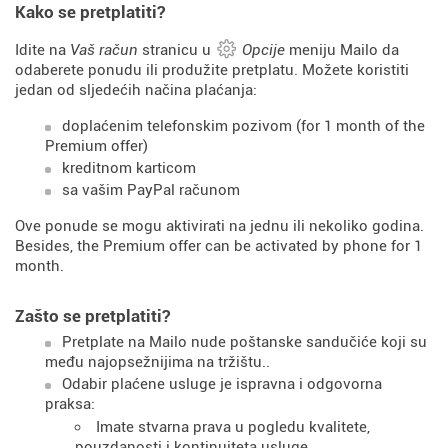
Kako se pretplatiti?
Idite na
Vaš račun
stranicu u
Opcije
meniju Mailo da
odaberete ponudu ili produžite pretplatu. Možete koristiti
jedan od sljedećih načina plaćanja:
doplaćenim telefonskim pozivom (for 1 month of the
Premium offer)
kreditnom karticom
sa vašim PayPal računom
Ove ponude se mogu aktivirati na jednu ili nekoliko godina.
Besides, the Premium offer can be activated by phone for 1
month.
Zašto se pretplatiti?
Pretplate na Mailo nude poštanske sandučiće koji su
među najopsežnijima na tržištu..
Odabir plaćene usluge je ispravna i odgovorna
praksa:
Imate stvarna prava u pogledu kvalitete,
pouzdanosti i kontinuiteta usluge.