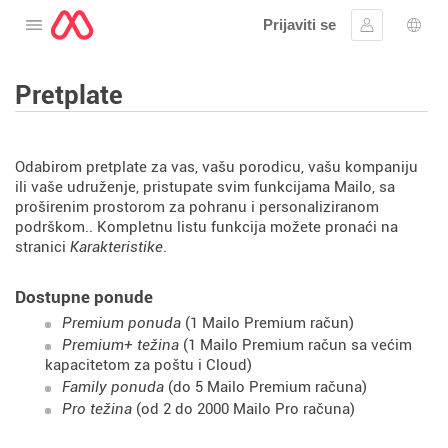
Prijaviti se
Otvorite meni
Prijavite se
Izbor
Pretplate
Odabirom pretplate za vas, vašu porodicu, vašu kompaniju
ili vaše udruženje, pristupate svim funkcijama Mailo, sa
proširenim prostorom za pohranu i personaliziranom
podrškom.. Kompletnu listu funkcija možete pronaći na
stranici
Karakteristike
.
Dostupne ponude
Premium ponuda
(1 Mailo Premium račun)
Premium+ težina
(1 Mailo Premium račun sa većim
kapacitetom za poštu i Cloud)
Family ponuda
(do 5 Mailo Premium računa)
Pro težina
(od 2 do 2000 Mailo Pro računa)