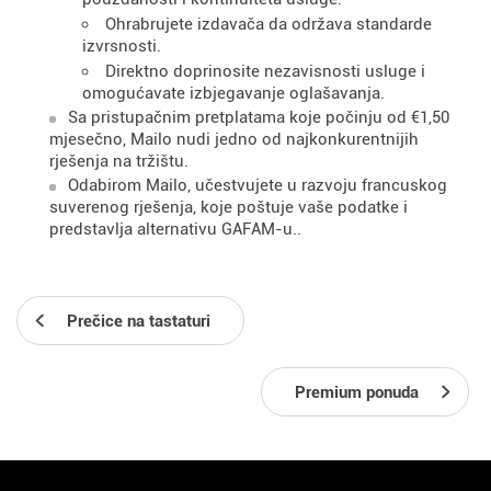
Ohrabrujete izdavača da održava standarde
izvrsnosti.
Direktno doprinosite nezavisnosti usluge i
omogućavate izbjegavanje oglašavanja.
Sa pristupačnim pretplatama koje počinju od €1,50
mjesečno, Mailo nudi jedno od najkonkurentnijih
rješenja na tržištu.
Odabirom Mailo, učestvujete u razvoju francuskog
suverenog rješenja, koje poštuje vaše podatke i
predstavlja alternativu GAFAM-u..
Prečice na tastaturi
Premium ponuda