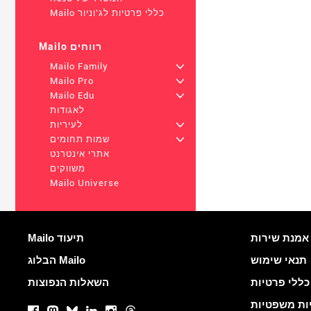
Mailo כללי פרטיות לג'וניור
Mailo רווחים
Mailo Family
+
Mailo Pro
+
Mailo Edu
+
לאגודות
+
לעיריות
+
שמות תחומים
אתרי אינטרנט
משווקים
Mailo Universe
רים שימושיים
עוד מידע
M
Mailo תיעוד
תנאי שימוש
הבלוג Mailo
כללי פרטיות
השאלות הנפוצות
רשתות חברתיות
ות משפטיות
Facebook
Mastodon
Bluesky
LinkedIn
Instagram
Threads