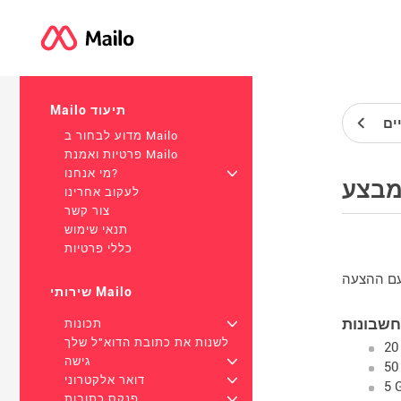
Mailo תיעוד
ים
מדוע לבחור ב Mailo
פרטיות ואמנת Mailo
+
מי אנחנו?
לעקוב אחרינו
צור קשר
תנאי שימוש
כללי פרטיות
שירותי Mailo
+
תכונות
לשנות את כתובת הדוא"ל שלך
+
גישה
+
דואר אלקטרוני
+
פנקס כתובות