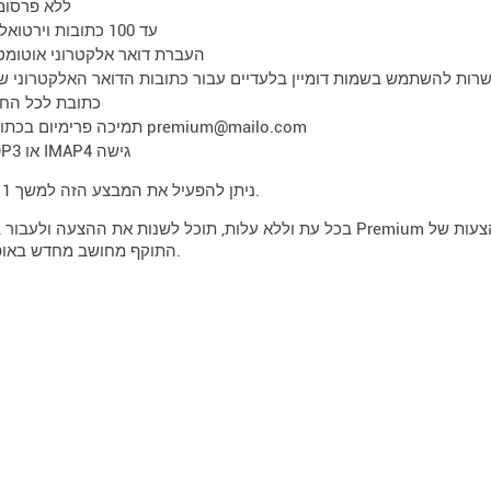
ללא פרסומ
עד 100 כתובות וירטואליות
העברת דואר אלקטרוני אוטומט
רות להשתמש בשמות דומיין בלעדיים עבור כתובות הדואר האלקטרוני ש
כתובת לכל החי
תמיכה פרימיום בכתובת premium@mailo.com
POP3 או IMAP4 גישה
ניתן להפעיל את המבצע הזה למשך 1 עד 5 שנים.
בכל עת וללא עלות, תוכל לשנות את ההצעה ולעבור בין המבצע Premium לבין כל אחת מההצעות של Premium
התוקף מחושב מחדש באופן אוטומטי.