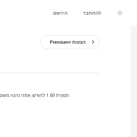
להתחבר
הירשם
רת שפה
Premium+ הצעות
עם ההצעה Premium, תמורת 1.50 לחודש, אתה נהנה משטח אחסון נוסף, כתובת לכל החיים ודואר אינטרנט ללא פרסום.