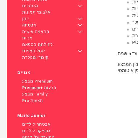
ות
+
מסמכים
אלבומי תמונות
ית
+
יומן
לך
+
אבטחה
ים
+
התאמה אישית
מניות
להילחם בספאם
+
הצפנת PGP
קיצורי מקלדת
+. לאחר מכן, תאריך
מנויים
מבצע Premium
Premium+ הצעות
מבצע Family
Pro הצעות
Mailo Junior
אבטחה לילדים
גרפיקה לילדים
המשרד של סנטה