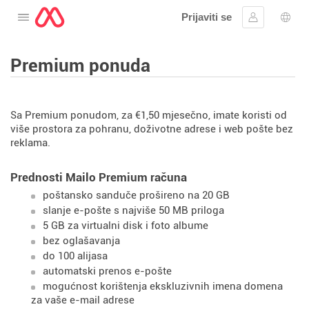
Prijaviti se
Otvorite meni
Prijavite se
Izbor
Premium ponuda
Sa Premium ponudom, za €1,50 mjesečno, imate koristi od
više prostora za pohranu, doživotne adrese i web pošte bez
reklama.
Prednosti Mailo Premium računa
poštansko sanduče prošireno na 20 GB
slanje e-pošte s najviše 50 MB priloga
5 GB za virtualni disk i foto albume
bez oglašavanja
do 100 alijasa
automatski prenos e-pošte
mogućnost korištenja ekskluzivnih imena domena
za vaše e-mail adrese