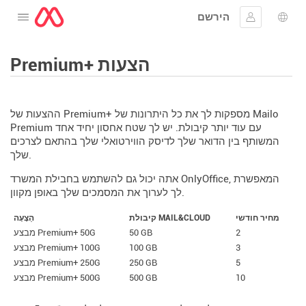
הירשם
לפתוח את התפריט
שפה
להתחבר
Premium+ הצעות
ההצעות של Premium+ מספקות לך את כל היתרונות של Mailo
Premium עם עוד יותר קיבולת. יש לך שטח אחסון יחיד אחד
המשותף בין הדואר שלך לדיסק הווירטואלי שלך בהתאם לצרכים
שלך.
אתה יכול גם להשתמש בחבילת המשרד OnlyOffice, המאפשרת
לך לערוך את המסמכים שלך באופן מקוון.
מחיר חודשי
קיבולת MAIL&CLOUD
הַצָעָה
2
50 GB
מבצע Premium+ 50G
3
100 GB
מבצע Premium+ 100G
5
250 GB
מבצע Premium+ 250G
10
500 GB
מבצע Premium+ 500G