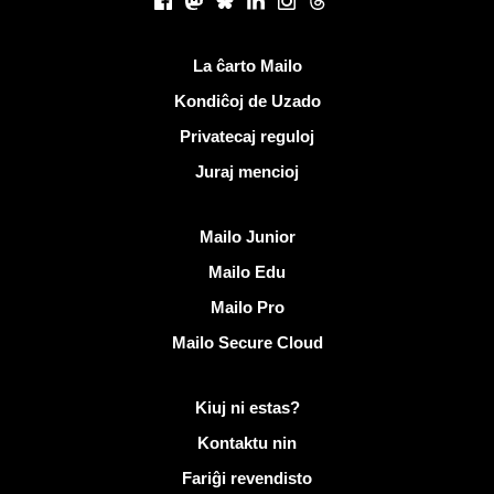
Facebook
Mastodon
Bluesky
LinkedIn
Instagram
Threads
Utilaj ligiloj
La ĉarto Mailo
Kondiĉoj de Uzado
Privatecaj reguloj
Juraj mencioj
Malkovri Mailo
Mailo Junior
Mailo Edu
Mailo Pro
Mailo Secure Cloud
Pliaj informoj pri Mailo
Kiuj ni estas?
Kontaktu nin
Fariĝi revendisto