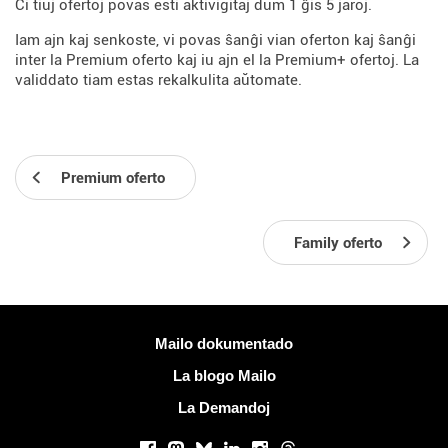
Ĉi tiuj ofertoj povas esti aktivigitaj dum 1 ĝis 5 jaroj.
Iam ajn kaj senkoste, vi povas ŝanĝi vian oferton kaj ŝanĝi
inter la Premium oferto kaj iu ajn el la Premium+ ofertoj. La
validdato tiam estas rekalkulita aŭtomate.
Premium oferto
Family oferto
Pliaj informoj
Mailo dokumentado
La blogo Mailo
La Demandoj
Sociaj retoj