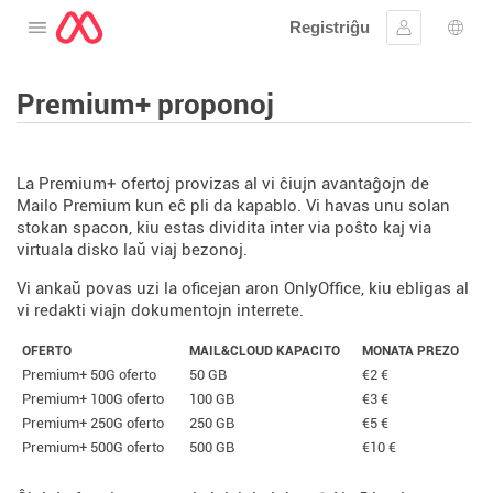
Registriĝu
Malfermu la menuon
Ensaluti
Ling
Premium+ proponoj
La Premium+ ofertoj provizas al vi ĉiujn avantaĝojn de
Mailo Premium kun eĉ pli da kapablo. Vi havas unu solan
stokan spacon, kiu estas dividita inter via poŝto kaj via
virtuala disko laŭ viaj bezonoj.
Vi ankaŭ povas uzi la oficejan aron OnlyOffice, kiu ebligas al
vi redakti viajn dokumentojn interrete.
OFERTO
MAIL&CLOUD KAPACITO
MONATA PREZO
Premium+ 50G oferto
50 GB
€2 €
Premium+ 100G oferto
100 GB
€3 €
Premium+ 250G oferto
250 GB
€5 €
Premium+ 500G oferto
500 GB
€10 €