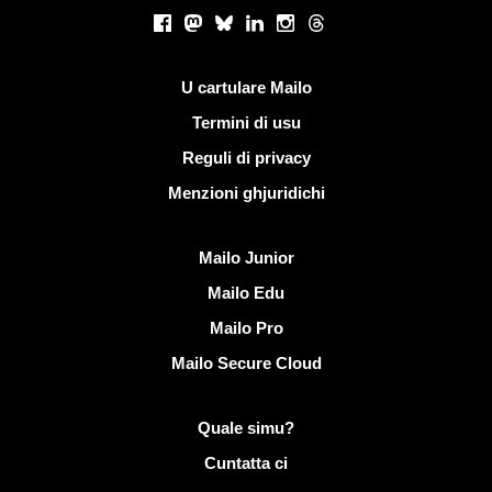
Rete suciale
Facebook
Mastodon
Bluesky
LinkedIn
Instagram
Threads
Ligami utili
U cartulare Mailo
Termini di usu
Reguli di privacy
Menzioni ghjuridichi
Scopre Mailo
Mailo Junior
Mailo Edu
Mailo Pro
Mailo Secure Cloud
Più infurmazione nantu à Mailo
Quale simu?
Cuntatta ci