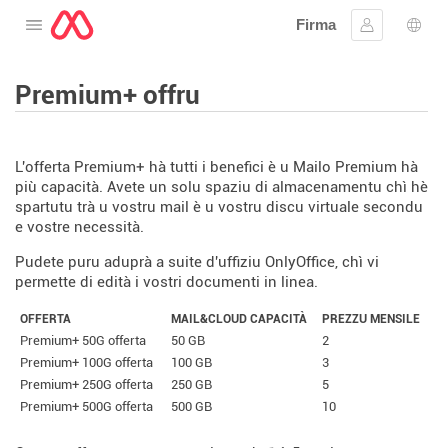
Firma
Apre u menu
Firmà lu
Sele
Premium+ offru
L'offerta Premium+ hà tutti i benefici è u Mailo Premium hà
più capacità. Avete un solu spaziu di almacenamentu chì hè
spartutu trà u vostru mail è u vostru discu virtuale secondu
e vostre necessità.
Pudete puru aduprà a suite d'uffiziu OnlyOffice, chì vi
permette di edità i vostri documenti in linea.
OFFERTA
MAIL&CLOUD CAPACITÀ
PREZZU MENSILE
Premium+ 50G offerta
50 GB
2
Premium+ 100G offerta
100 GB
3
Premium+ 250G offerta
250 GB
5
Premium+ 500G offerta
500 GB
10