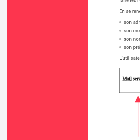
faire leu
En se ren
son adr
son mot
son no
son pr
L'utilisa