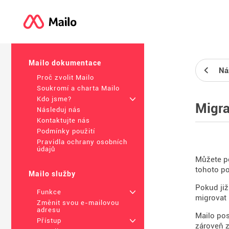
Mailo dokumentace
Ná
Proč zvolit Mailo
Soukromí a charta Mailo
Kdo jsme?
+
Migra
Následuj nás
Kontaktujte nás
Podmínky použití
Pravidla ochrany osobních
údajů
Můžete po
tohoto po
Mailo služby
Pokud již
Funkce
+
migrovat 
Změnit svou e-mailovou
adresu
Mailo pos
Přístup
+
zároveň 