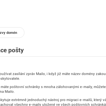
zvy domén
ce pošty
užívat zasílání zpráv Mailo, i když již máte název domény zako
skytovatele.
 máte poštovní schránky s mnoha zálohovanými e-maily, můžete 
na Mailo.
kytuje extrémně jednoduchý nástroj pro migraci e-mailů, který 
zachovat všechny e-maily uložené ve všech poštovních schránká