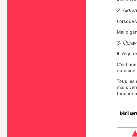
2- Aktiv
Lorsque v
Mailo gén
3- Úprav
Il s'agit
C'est une
domaine.
Tous les 
mails ver
fonctionn