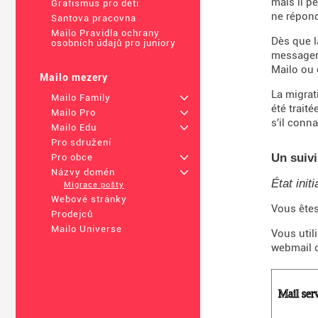
mais il p
Grafismus pro děti
ne répon
Santova pracovna
Mailo Pravidla ochrany
Dès que l
osobních údajů pro juniory
messageri
Mailo ou 
Mailo mezery
La migrat
Mailo Family
+
été trait
Mailo Pro
+
s'il conn
Mailo Edu
+
Pro sdružení
Un suivi
Pro obce
+
Názvy domén
+
État initi
Migrace pošty
Webové stránky
Vous êtes
Prodejců
Mailo Universe
Vous util
webmail o