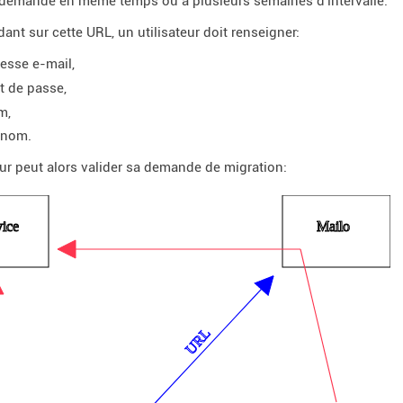
r demande en même temps ou à plusieurs semaines d'intervalle.
dant sur cette URL, un utilisateur doit renseigner:
esse e-mail,
 de passe,
m,
énom.
teur peut alors valider sa demande de migration: