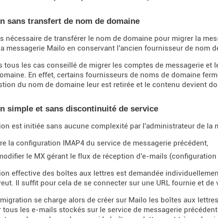
on sans transfert de nom de domaine
pas nécessaire de transférer le nom de domaine pour migrer la messa
r la messagerie Mailo en conservant l'ancien fournisseur de nom 
ns tous les cas conseillé de migrer les comptes de messagerie et l
maine. En effet, certains fournisseurs de noms de domaine fer
stion du nom de domaine leur est retirée et le contenu devient do
n simple et sans discontinuité de service
ion est initiée sans aucune complexité par l'administrateur de la me
re la configuration IMAP4 du service de messagerie précédent,
modifier le MX gérant le flux de réception d'e-mails (configuration
ion effective des boîtes aux lettres est demandée individuellemen
veut. Il suffit pour cela de se connecter sur une URL fournie et de
e migration se charge alors de créer sur Mailo les boîtes aux lettr
r tous les e-mails stockés sur le service de messagerie précéden