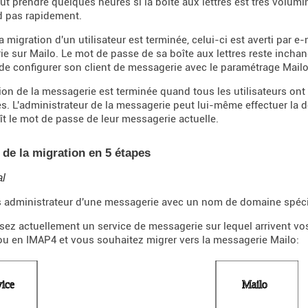
eut prendre quelques heures si la boîte aux lettres est très volum
d pas rapidement.
a migration d'un utilisateur est terminée, celui-ci est averti par e
e sur Mailo. Le mot de passe de sa boîte aux lettres reste inchang
de configurer son client de messagerie avec le paramétrage Mailo
ion de la messagerie est terminée quand tous les utilisateurs ont
ées. L'administrateur de la messagerie peut lui-même effectuer la 
aît le mot de passe de leur messagerie actuelle.
 de la migration en 5 étapes
al
 administrateur d'une messagerie avec un nom de domaine spécif
isez actuellement un service de messagerie sur lequel arrivent vos
u en IMAP4 et vous souhaitez migrer vers la messagerie Mailo: