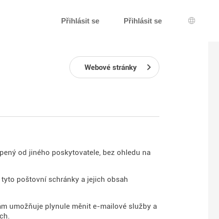
Přihlásit se
Přihlásit se
Výběr j
Webové stránky
upený od jiného poskytovatele, bez ohledu na
tyto poštovní schránky a jejich obsah
vám umožňuje plynule měnit e-mailové služby a
ch.