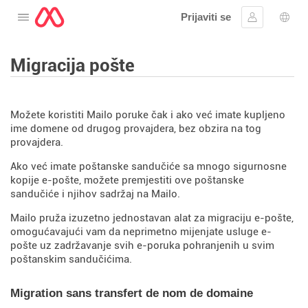
Prijaviti se
Otvorite meni
Prijavite se
Izbor
Migracija pošte
Možete koristiti Mailo poruke čak i ako već imate kupljeno
ime domene od drugog provajdera, bez obzira na tog
provajdera.
Ako već imate poštanske sandučiće sa mnogo sigurnosne
kopije e-pošte, možete premjestiti ove poštanske
sandučiće i njihov sadržaj na Mailo.
Mailo pruža izuzetno jednostavan alat za migraciju e-pošte,
omogućavajući vam da neprimetno mijenjate usluge e-
pošte uz zadržavanje svih e-poruka pohranjenih u svim
poštanskim sandučićima.
Migration sans transfert de nom de domaine