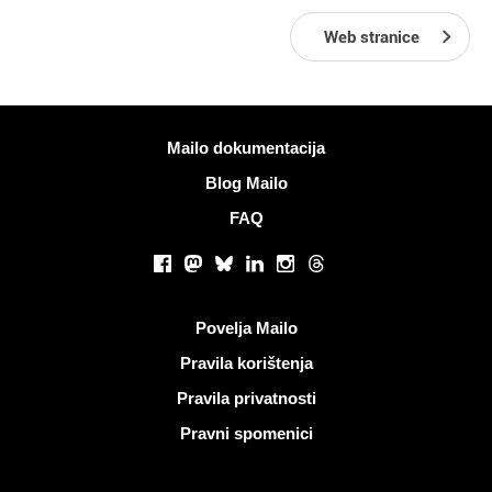
Web stranice
Više informacija
Mailo dokumentacija
Blog Mailo
FAQ
Društvene mreže
Facebook
Mastodon
Bluesky
LinkedIn
Instagram
Threads
Korisni linkovi
Povelja Mailo
Pravila korištenja
Pravila privatnosti
Pravni spomenici