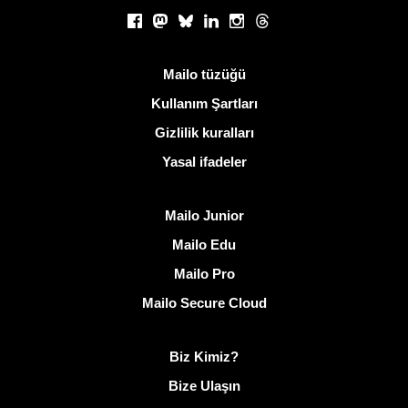
Sosyal ağlar
Facebook
Mastodon
Bluesky
LinkedIn
Instagram
Threads
Kullanışlı bağlantılar
Mailo tüzüğü
Kullanım Şartları
Gizlilik kuralları
Yasal ifadeler
Mailo keşfedin
Mailo Junior
Mailo Edu
Mailo Pro
Mailo Secure Cloud
Mailo hakkında daha fazla bilgi
Biz Kimiz?
Bize Ulaşın