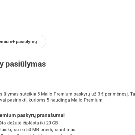
emium+ pasiūlymų
y pasiūlymas
siūlymas suteikia 5 Mailo Premium paskyrų už 3 € per mėnesį. Ta
isvai pasirinkti, kurioms 5 naudinga Mailo Premium.
remium paskyrų pranašumai
što dėžutė išplėsta iki 20 GB
. laiškų su iki 50 MB priedų siuntimas