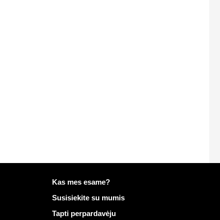
Daugiau informacijos apie Mailo
Kas mes esame?
Susisiekite su mumis
Tapti perpardavėju