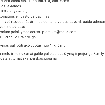
GB virtualiam diskui ir nuotraukų albumams
kios reklamos
i 100 slapyvardžių
tomatinis el. pašto perdavimas
limybė naudoti išskirtinius domenų vardus savo el. pašto adres
venimo adresas
emium palaikymas adresu premium@mailo.com
P3 arba IMAP4 prieiga
lymas gali būti aktyvuotas nuo 1 iki 5 m..
o metu ir nemokamai galite pakeisti pasiūlymą ir perjungti Family
 data automatiškai perskaičiuojama.