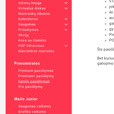
5 
Adresų knyga
+
jo
Virtualus diskas
+
ik
Nuotraukų albumai
au
Kalendorius
+
ga
Saugumas
+
gy
Pritaikymas
+
Pr
Akcijų
PO
Kova su šlamštu
PGP šifravimas
+
Šis pasiū
Klaviatūros nuorodos
Bet kuriu
galiojimo
Prenumeratos
Premium pasiūlymas
Premium+ pasiūlymų
Family pasiūlymas
Pro pasiūlymų
Mailo Junior
Saugumas vaikams
Grafika vaikams