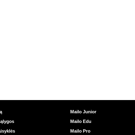
nuorodos
Atrasti Mailo
ą
Mailo Junior
ąlygos
Mailo Edu
isyklės
Mailo Pro