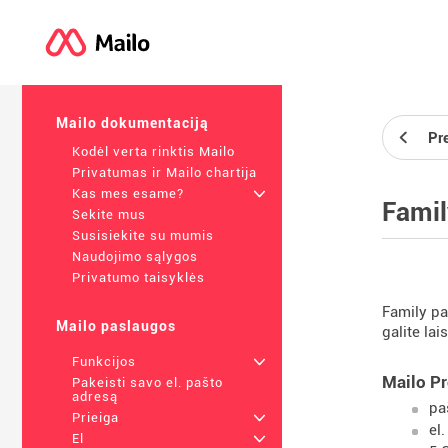
Mailo dokumentaciją
Pr
Kodėl verta rinktis Mailo
Privatumas ir Mailo chartija
Kas mes esame?
+
Famil
Sekite mus
Susisiekite su mumis
Naudojimo sąlygos
Privatumo taisyklės
Family pa
Mailo paslaugos
galite la
Funkcijos
+
Mailo P
Pakeisti savo el. pašto
adresą
pa
Prieiga
+
el
El
+