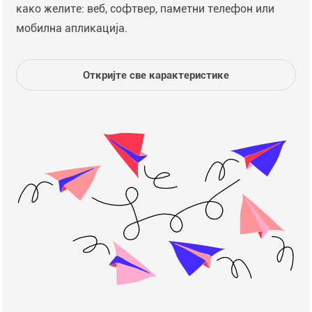
како желите: веб, софтвер, паметни телефон или
мобилна апликација.
Откријте све карактеристике