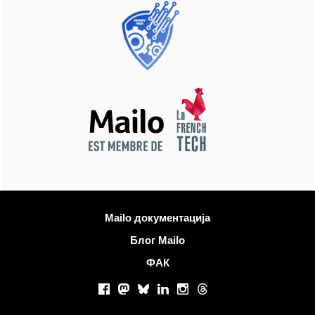
Више информација
Mailo документација
Блог Mailo
ФАК
Друштвене мреже
Facebook
Mastodon
Bluesky
LinkedIn
Instagram
Threads