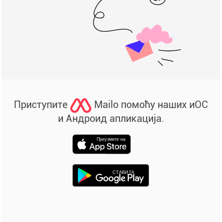
Приступите
Mailo помоћу наших иОС
и Андроид апликација.
Преузмите на
СТАВИ ГА