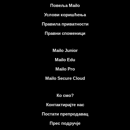
Корисни линкови
Повеља Mailo
Услови коришћења
Правила приватности
Правни споменици
Откријте Mailo
Mailo Junior
Mailo Edu
Mailo Pro
Mailo Secure Cloud
Више информација на Mailo
Ко смо?
Контактирајте нас
Постати препродавац
Прес подручје