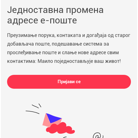
Једноставна промена
адресе е-поште
Преузимање порука, контаката и догађаја од старог
добављача поште, подешавање система за
прослеђивање поште и слање нове адресе свим
контактима: Маило поједностављује ваш живот!
Пријави се