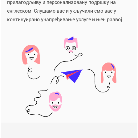
прилагодљиву и персонализовану подршку на
енглеском. Слушамо вас и укључили смо вас у
континуирано унапређивање услуге и њен развој.