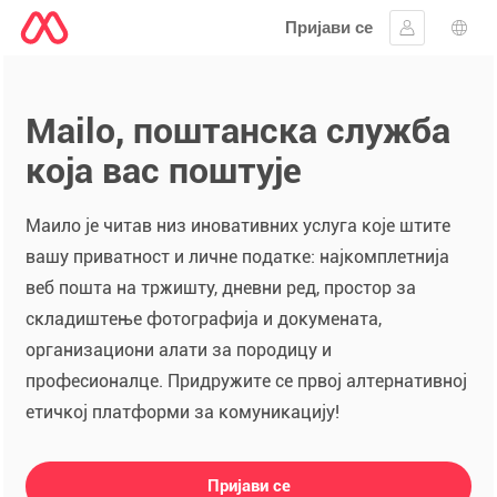
Пријави се
Пријавите 
Избо
Mailo, поштанска служба
која вас поштује
Маило је читав низ иновативних услуга које штите
вашу приватност и личне податке: најкомплетнија
веб пошта на тржишту, дневни ред, простор за
складиштење фотографија и докумената,
организациони алати за породицу и
професионалце. Придружите се првој алтернативној
етичкој платформи за комуникацију!
Пријави се