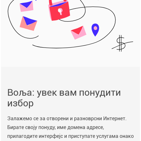
Воља: увек вам понудити
избор
Залажемо се за отворени и разноврсни Интернет.
Бирате своју понуду, име домена адресе,
прилагодите интерфејс и приступате услугама онако