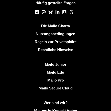
Häufig gestellte Fragen
Soziale Netzwerke
Facebook
Mastodon
Bluesky
LinkedIn
Instagram
Threads
Nützliche Links
Die Mailo Charta
Nutzungsbedingungen
Regeln zur Privatsphäre
Rechtliche Hinweise
Mailo entdecken
Mailo Junior
Mailo Edu
Mailo Pro
Mailo Secure Cloud
Weitere Informationen zu Mailo
Wer sind wir?
Mit uns in Kontakt treten