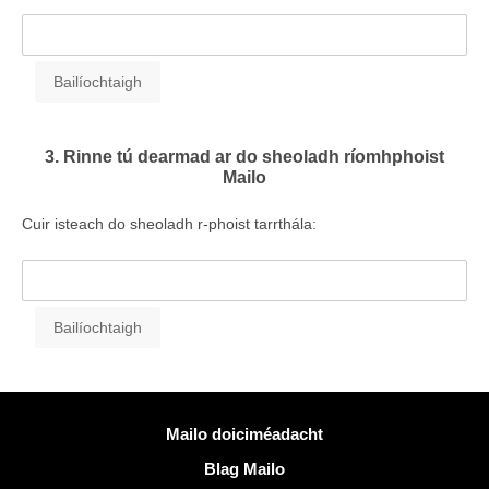
3. Rinne tú dearmad ar do sheoladh ríomhphoist
Mailo
Cuir isteach do sheoladh r-phoist tarrthála:
Tuilleadh eolais
Mailo doiciméadacht
Blag Mailo