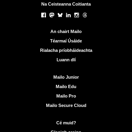
Na Ceisteanna Coitianta
Líonraí sóisialta
Facebook
Mastodon
Bluesky
LinkedIn
Instagram
Threads
Naisc úsáideacha
An chairt Mailo
Téarmaí Úsáide
Rialacha príobháideachta
Luann dlí
Faigh amach Mailo
Mailo Junior
Mailo Edu
Mailo Pro
Mailo Secure Cloud
Tuilleadh eolais ar Mailo
Cé muid?