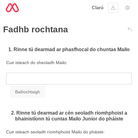
Clarú
Sínigh iste
Rogh
Fadhb rochtana
Siar
1. Rinne tú dearmad ar phasfhocal do chuntas Mailo
Cuir isteach do sheoladh Mailo:
2. Rinne tú dearmad ar cén seoladh ríomhphoist a
bhainistíonn tú cuntas Mailo Junior do pháiste
Cuir isteach seoladh ríomhphoist Mailo do pháiste: