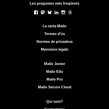
Les preguntes més freqüents
Xarxes socials
Facebook
Mastodon
Bluesky
LinkedIn
Instagram
Threads
Links útils
La carta Mailo
Termes d'ús
Normes de privadesa
Mencions legals
Descobreix Mailo
Mailo Junior
Mailo Edu
Mailo Pro
Mailo Secure Cloud
Més informació sobre Mailo
Qui som?