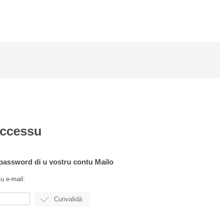
accessu
a password di u vostru contu Mailo
zu e-mail: