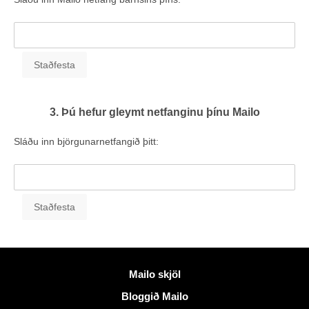
3. Þú hefur gleymt netfanginu þínu Mailo
Sláðu inn björgunarnetfangið þitt:
Meiri upplýsingar
Mailo skjöl
Bloggið Mailo