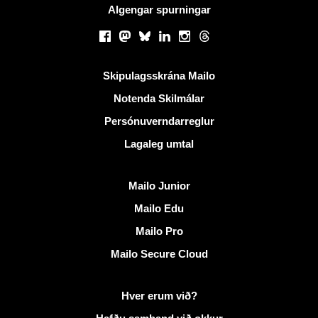
Algengar spurningar
Samfélagsmiðlar
Facebook
Mastodon
Bluesky
LinkedIn
Instagram
Threads
Gagnlegir krækjur
Skipulagsskrána Mailo
Notenda Skilmálar
Persónuverndarreglur
Lagaleg umtal
Uppgötva Mailo
Mailo Junior
Mailo Edu
Mailo Pro
Mailo Secure Cloud
Frekari upplýsingar á Mailo
Hver erum við?