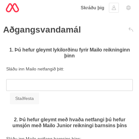
Skráðu þig
Skráðu þig 
Tung
Aðgangsvandamál
Aftu
1. Þú hefur gleymt lykilorðinu fyrir Mailo reikninginn
þinn
Sláðu inn Mailo netfangið þitt:
2. Þú hefur gleymt með hvaða netfangi þú hefur
umsjón með Mailo Junior reikningi barnsins þíns
Sláðu inn Mailo netfang barnsins þíns: