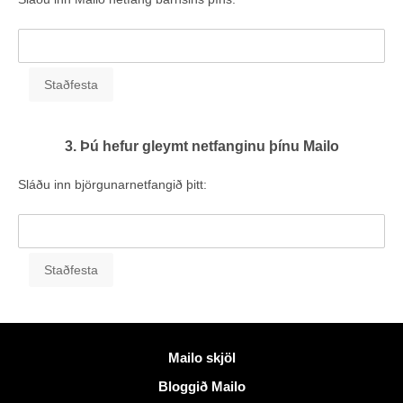
3. Þú hefur gleymt netfanginu þínu Mailo
Sláðu inn björgunarnetfangið þitt:
Meiri upplýsingar
Mailo skjöl
Bloggið Mailo