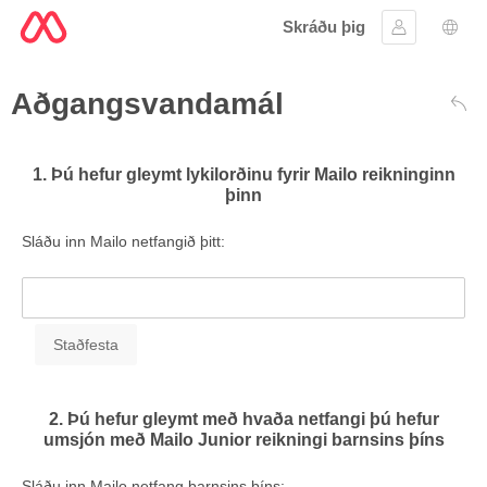
Skráðu þig
Skráðu þig 
Tung
Aðgangsvandamál
Aftu
1. Þú hefur gleymt lykilorðinu fyrir Mailo reikninginn
þinn
Sláðu inn Mailo netfangið þitt:
2. Þú hefur gleymt með hvaða netfangi þú hefur
umsjón með Mailo Junior reikningi barnsins þíns
Sláðu inn Mailo netfang barnsins þíns: