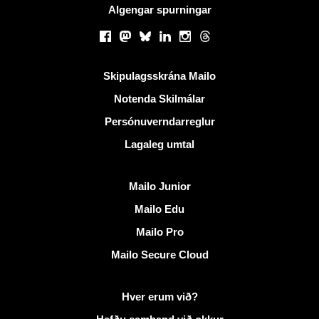
Algengar spurningar
Samfélagsmiðlar
Facebook
Mastodon
Bluesky
LinkedIn
Instagram
Threads
Gagnlegir krækjur
Skipulagsskrána Mailo
Notenda Skilmálar
Persónuverndarreglur
Lagaleg umtal
Uppgötva Mailo
Mailo Junior
Mailo Edu
Mailo Pro
Mailo Secure Cloud
Frekari upplýsingar á Mailo
Hver erum við?