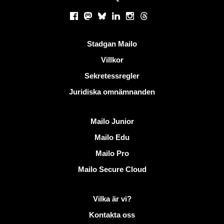
Sociala nätverk
Facebook
Mastodon
Bluesky
LinkedIn
Instagram
Threads
Användbara länkar
Stadgan Mailo
Villkor
Sekretessregler
Juridiska omnämnanden
Upptäck Mailo
Mailo Junior
Mailo Edu
Mailo Pro
Mailo Secure Cloud
Mer information på Mailo
Vilka är vi?
Kontakta oss