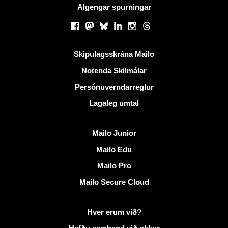
Algengar spurningar
Samfélagsmiðlar
Facebook
Mastodon
Bluesky
LinkedIn
Instagram
Threads
Gagnlegir krækjur
Skipulagsskrána Mailo
Notenda Skilmálar
Persónuverndarreglur
Lagaleg umtal
Uppgötva Mailo
Mailo Junior
Mailo Edu
Mailo Pro
Mailo Secure Cloud
Frekari upplýsingar á Mailo
Hver erum við?