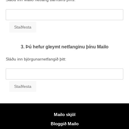
3. Þú hefur gleymt netfanginu þínu Mailo
Sláðu inn björgunarnetfangið þitt:
Meiri upplýsingar
Mailo skjöl
Bloggið Mailo