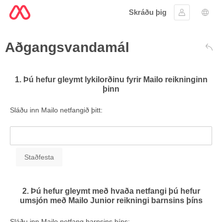
Skráðu þig
Skráðu þig 
Tung
Aðgangsvandamál
Aftu
1. Þú hefur gleymt lykilorðinu fyrir Mailo reikninginn
þinn
Sláðu inn Mailo netfangið þitt:
2. Þú hefur gleymt með hvaða netfangi þú hefur
umsjón með Mailo Junior reikningi barnsins þíns
Sláðu inn Mailo netfang barnsins þíns: